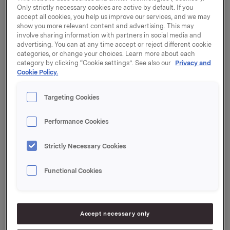
miljøvennlige, har en kapasitet på 300 000 tonn og
Only strictly necessary cookies are active by default. If you
gir 100 nye arbeidsplasser. I perioden 2000-2007 er
accept all cookies, you help us improve our services, and we may
det investert totalt ca. 6 milliarder i industriutbygging
show you more relevant content and advertising. This may
i Mosjøen, herav 3 milliarder i Mosjøen Anode.
involve sharing information with partners in social media and
advertising. You can at any time accept or reject different cookie
categories, or change your choices. Learn more about each
- Den nye anodefabrikken viser at industrien har vilje
category by clicking “Cookie settings”. See also our
Privacy and
til å tenke og satse miljøvennlig. Lokal, norsk
Cookie Policy.
miljøteknologi vil kunne bety mye for den globale
klimautviklingen. Den økte etterspørselen etter
Targeting Cookies
aluminium kommer blant annet av behovet for å
gjøre transportmidler lettere med lavere klimautslipp,
Performance Cookies
sier adm. dir. John G. Thuestad i Elkem.
Strictly Necessary Cookies
Fabrikken, som er et samarbeidsprosjekt mellom
Elkem og Alcoa, startet opp 10. mai og har levert de
Functional Cookies
første anodene til Elkem Aluminium Mosjøen. I
september får Fjaardal på Island sin første leveranse.
Elkem Aluminium Mosjøen vil med anodene fra
denne fabrikken redusere sine
Accept necessary only
produksjonskostnader betraktelig og styrke sin
konkurranseevne.