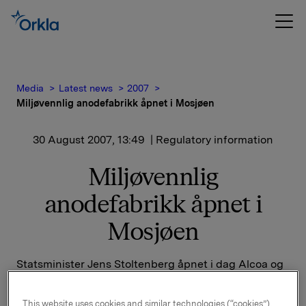
Media
Latest news
2007
Miljøvennlig anodefabrikk åpnet i Mosjøen
30 August 2007, 13:49
| Regulatory information
Miljøvennlig
anodefabrikk åpnet i
Mosjøen
Statsminister Jens Stoltenberg åpnet i dag Alcoa og
Elkem Aluminiums nye anodefabrikk i Mosjøen.
Anodefabrikken er en av verdens største og mest
This website uses cookies and similar technologies (“cookies”).