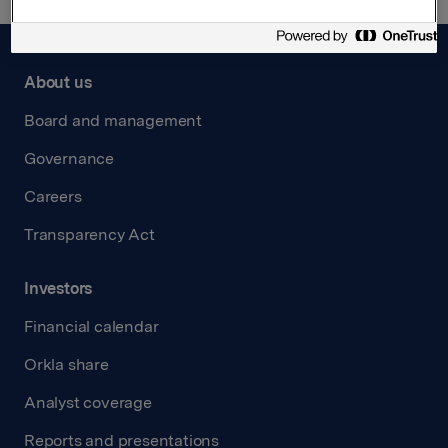
About us
Board and management
Governance
Careers
Transparency Act
Investors
Financial calendar
Orkla share
Analyst coverage
Reports and presentations