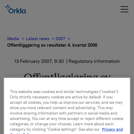
Media
Latest news
2007
Offentliggjøring av resultater 4. kvartal 2006
13 February 2007, 9:30
| Regulatory information
Offentliggjøring av
resultater 4. kvartal 2006
This website uses cookies and similar technologies (“cookies”).
Only strictly necessary cookies are active by default. If you
accept all cookies, you help us improve our services, and we may
Presentasjon av resultatene holdes kl 08.00 i Vika
show you more relevant content and advertising. This may
Atrium, Munkedamsvn. 45. Presentasjonen samt
involve sharing information with partners in social media and
påfølgende spørsmål-/svarsesjon simultanoversettes
advertising. You can at any time accept or reject different cookie
til engelsk. Både presentasjonen og
categories, or change your choices. Learn more about each
spørsmål-/svarsesjonen kan sees via WebCast på
category by clicking “Cookie settings”. See also our
Privacy and