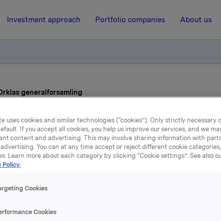
Investment approach
Portfolio companies
About us
 Orklas generalforsamling
e uses cookies and similar technologies (“cookies”). Only strictly necessary 
14 February 2007, 9:47
| Regulatory information
efault. If you accept all cookies, you help us improve our services, and we m
ant content and advertising. This may involve sharing information with partn
Styrets vedtak til Orklas
advertising. You can at any time accept or reject different cookie categories
es. Learn more about each category by clicking “Cookie settings”. See also o
 Policy.
generalforsamling
argeting Cookies
r foreslått følgende vedtak ovenfor generalforsamlingen:
erformance Cookies