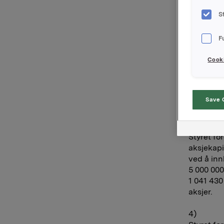
Styret fo
S
pr. aksje 
Aksjen vil
På grunnl
F
bli utbeta
Cooki
2)
Styret fo
aksjen i 5
Save 
antall aks
3)
Styret fo
aksjekapit
ved å inn
5 000 000
1 041 430
aksjer.
4)