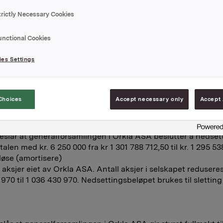
reslår et ordinært utbytte på 10,00 kroner pr. aksje, opp fra 7
trictly Necessary Cookies
i 2005.
 bli notert eksklusive utbytte den 20. april 2007.
ag av generalforsamlingens beslutning om aksjeutbytte, vil 
unctional Cookies
lt 3. mai 2007 til aksjeeiere pr. generalforsamlingsdato (før sp
es Settings
reslår deretter at generalforsamlingen i Orkla ASA beslutter å
 slik at aksjens pålydende endres fra kr. 6,25 til kr. 1,25 og s
Choices
Accept necessary only
Accept 
jer økes fra 208 286 194 til 1 041 430 970.
reslår at generalforsamlingen i Orkla ASA beslutter å nedset
alen med kr. 6 250 000 fra kr 1 301 788 712,50 til kr. 1 295 53
løse (amortisere)
 aksjer eiet av Orkla ASA. Antall aksjer i selskapet reduseres
 970 til 1 036 430 970. Nedsettingsbeløpet brukes til slettin