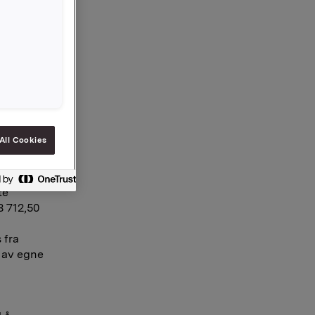
,50 kroner
utbytte
litt).
 splitte
amlet
All Cookies
te
8 712,50
 fra
g av egne