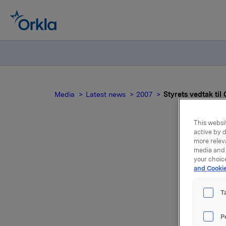
Media
Latest news
2007
Styrets vedtak til
This websit
active by d
more relev
media and 
your choic
and Cookie
T
Styret ha
P
1)