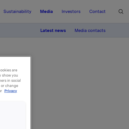
Sustainability
Media
Investors
Contact
MORE
Latest news
Media contacts
cookies are
ay show you
ers in social
, or change
ur
Privacy