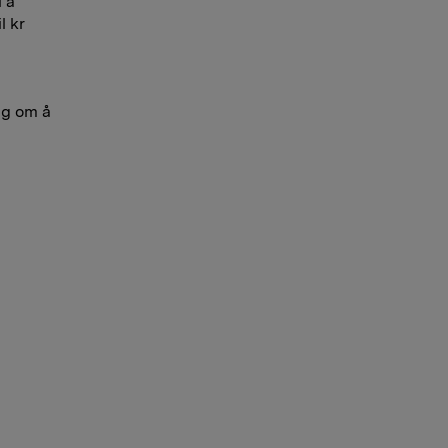
l å
l kr
ag om å