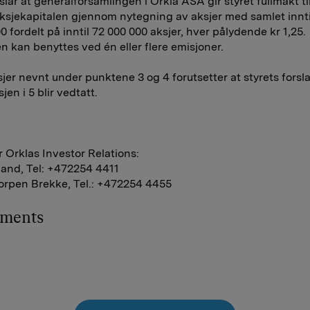
rslår at generalforsamlingen i Orkla ASA gir styret fullmakt ti
ksjekapitalen gjennom nytegning av aksjer med samlet innti
0 fordelt på inntil 72 000 000 aksjer, hver pålydende kr 1,25.
n kan benyttes ved én eller flere emisjoner.
sjer nevnt under punktene 3 og 4 forutsetter at styrets forsl
sjen i 5 blir vedtatt.
 Orklas Investor Relations:
and, Tel: +472254 4411
orpen Brekke, Tel.: +472254 4455
hments