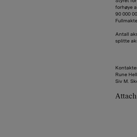
Styret fo
forhøye a
90 000 00
Fullmakte
Antall ak
splitte ak
Kontakter
Rune Hell
Siv M. Sk
Attac