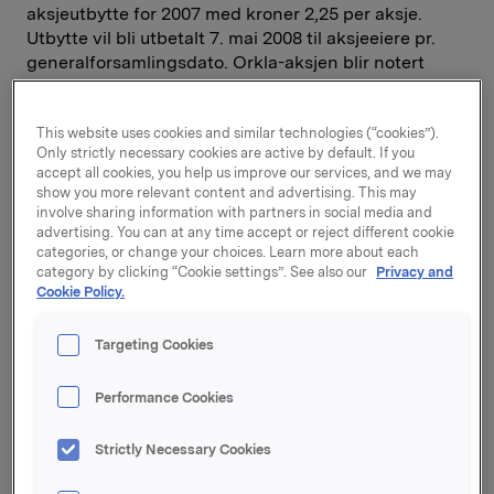
aksjeutbytte for 2007 med kroner 2,25 per aksje.
Utbytte vil bli utbetalt 7. mai 2008 til aksjeeiere pr.
generalforsamlingsdato. Orkla-aksjen blir notert
eksklusive utbytte på Oslo Børs fra 25. april 2008.
This website uses cookies and similar technologies (“cookies”).
Generalforsamlingen traff deretter følgende vedtak
Only strictly necessary cookies are active by default. If you
vedrørende nedsetting av aksjekapital:
accept all cookies, you help us improve our services, and we may
"Generalforsamlingen i Orkla ASA beslutter å
show you more relevant content and advertising. This may
nedsette aksjekapitalen med kr 9.375.000 fra kr
involve sharing information with partners in social media and
1.295.538.712,50 til kr 1.286.163.712,50 ved å innløse
advertising. You can at any time accept or reject different cookie
categories, or change your choices. Learn more about each
(amortisere) 7.500.000 aksjer eiet av Orkla ASA.
category by clicking “Cookie settings”. See also our
Privacy and
Antall aksjer i selskapet reduseres fra 1.036.430.970
Cookie Policy.
til 1.028.930.970. Nedsettingsbeløpet brukes til
sletting av egne aksjer."
Targeting Cookies
Generalforsamlingen vedtok å fornye styrets fullmakt
Performance Cookies
til å erverve egne aksjer:
"Generalforsamlingen i Orkla ASA gir herved styret
fullmakt til å la selskapet erverve aksjer i Orkla ASA
Strictly Necessary Cookies
med pålydende verdi inntil kr. 125.000.000 fordelt på