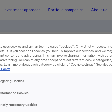
Investment approach
Portfolio companies
About us
e uses cookies and similar technologies (“cookies”). Only strictly necessary 
 Stabburet
efault. If you accept all cookies, you help us improve our services, and we m
ant content and advertising. This may involve sharing information with partn
advertising. You can at any time accept or reject different cookie categories
18 January 2008, 11:47
| Regulatory information
es. Learn more about each category by clicking “Cookie settings”. See also o
 Policy.
y adm. direktør i Stabbur
argeting Cookies
vik etterfølger Jan Ove Rivenes, som blir adm. direktør i Or
erformance Cookies
rdic. Endringen skjer med virkning fra 18. februar 2008.
trictly Necessary Cookies
vik er utdannet siviløkonom fra Handelshøyskolen BI. Hun 