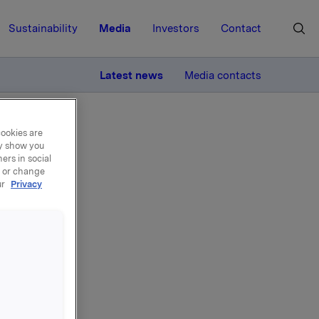
Sustainability
Media
Investors
Contact
MORE
Latest news
Media contacts
cookies are
ay show you
ers in social
, or change
ur
Privacy
et
kla
har vært