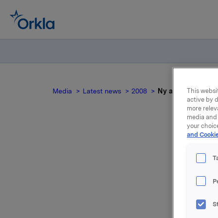
This websit
Media
Latest news
2008
Ny adm. direktør i
active by d
more relev
media and 
your choic
and Cookie
N
T
Bente Bre
P
Brands No
S
Bente Bre