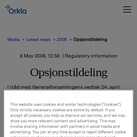
Media
Latest news
2008
Opsjonstildeling
8 May 2008, 12:56
| Regulatory information
Opsjonstildeling
I tråd med Generalforsamlingens vedtak 24. april
2008 er det i dag utstedt 2 915 000 opsjoner til
ledende ansatte og nøkkelpersoner. Opsjonene har
This website uses cookies and similar technologies (“cookies”).
innløsningskurs 81,40 kroner med 6 års løpetid, og er
Only strictly necessary cookies are active by default. If you
utøvbar i de siste 3 årene.
accept all cookies, you help us improve our services, and we may
show you more relevant content and advertising. This may
involve sharing information with partners in social media and
Liste over primærinnsidere som berøres av
advertising. You can at any time accept or reject different cookie
transaksjonen følger vedlagt.