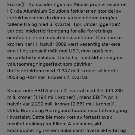
kroner)1. Konsolideringen av Alcoas profilvirksomhet
i Orkla Aluminium Solutions forklarer en stor del av
inntektsveksten da denne virksomheten inngår i
tallene fra og med 3. kvartal i fjor. Underliggende2
var det imidlertid fremgang for alle forretnings­
områdene innen industrivirksomheten. Den norske
kronen har i 1. halvår 2008 vært vesentlig sterkere
enn i fjor, spesielt målt mot USD, men også mot
eurorelaterte valutaer. Dette har medført en negativ
valutaomregningseffekt som påvirker
driftsinntektene med -1.347 mill. kroner så langt i
2008 og -637 mill. kroner i 2. kvartal.
Konsernets EBITA økte i 2. kvartal med 3 % til 1.230
mill. kroner (1.194 mill. kroner)1, mens EBITA pr. 1.
halvår var 2.292 mill. kroner (2.661 mill. kroner)1.
Orkla Brands og Borregaard hadde resultatfremgang
i kvartalet. Dette ble motvirket av fortsatt svak
resultatutvikling for Elkem Aluminium, økt
kostnadsføring i Elkem Solar samt lavere aktivitet og