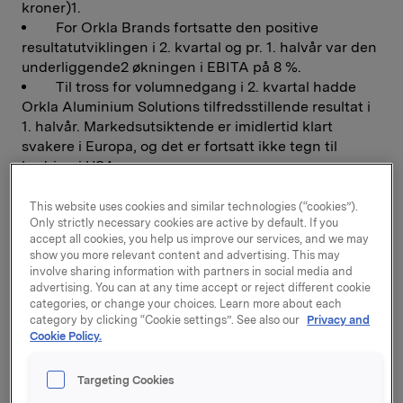
kroner)1.
For Orkla Brands fortsatte den positive
resultatutviklingen i 2. kvartal og pr. 1. halvår var den
underliggende2 økningen i EBITA på 8 %.
Til tross for volumnedgang i 2. kvartal hadde
Orkla Aluminium Solutions tilfredsstillende resultat i
1. halvår. Markedsutsiktende er imidlertid klart
svakere i Europa, og det er fortsatt ikke tegn til
bedring i USA.
Innenfor Orkla Materials preges resultatet for
Elkem også i 2. kvartal av lavt resultatbidrag fra
This website uses cookies and similar technologies (“cookies”).
Only strictly necessary cookies are active by default. If you
aluminium og planlagt økt kostnadsføring i Elkems
accept all cookies, you help us improve our services, and we may
solarprosjekt. Sammen med lavere resultatbidrag fra
show you more relevant content and advertising. This may
energihandel i 1. kvartal bidro dette til at Elkems
involve sharing information with partners in social media and
resultat i 1. halvår var 379 mill. kroner svakere enn i
advertising. You can at any time accept or reject different cookie
fjor. Borregaard hadde resultatfremgang også i 2.
categories, or change your choices. Learn more about each
category by clicking “Cookie settings”. See also our
Privacy and
kvartal, men markedsutsiktene for viktige
Cookie Policy.
produktområder er svakere fremover.
Resultatbidraget fra Orkla Associates er positivt
Targeting Cookies
påvirket i 2. kvartal med 830 mill. kroner fra gevinst