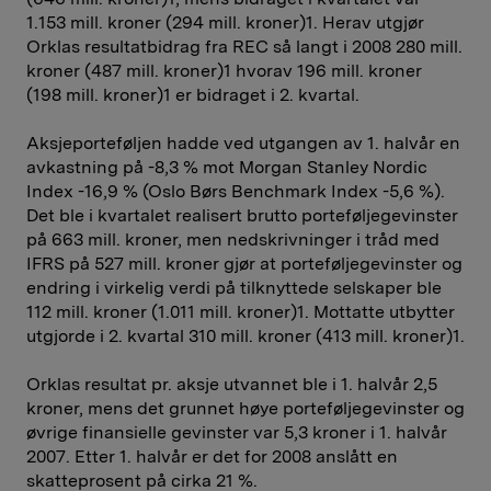
1.153 mill. kroner (294 mill. kroner)1. Herav utgjør
Orklas resultatbidrag fra REC så langt i 2008 280 mill.
kroner (487 mill. kroner)1 hvorav 196 mill. kroner
(198 mill. kroner)1 er bidraget i 2. kvartal.
Aksjeporteføljen hadde ved utgangen av 1. halvår en
avkastning på -8,3 % mot Morgan Stanley Nordic
Index -16,9 % (Oslo Børs ­Benchmark Index -5,6 %).
Det ble i kvartalet realisert brutto portefølje­gevinster
på 663 mill. kroner, men nedskrivninger i tråd med
IFRS på 527 mill. kroner gjør at porteføljegevinster og
­endring i virkelig verdi på tilknyttede selskaper ble
112 mill. kroner (1.011 mill. kroner)1. Mottatte utbytter
utgjorde i 2. kvartal 310 mill. kroner (413 mill. kroner)1.
Orklas resultat pr. aksje utvannet ble i 1. halvår 2,5
kroner, mens det grunnet høye porteføljegevinster og
øvrige finansielle gevinster var 5,3 kroner i 1. halvår
2007. Etter 1. halvår er det for 2008 anslått en
skatteprosent på cirka 21 %.