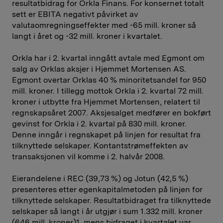
resultatbidrag for Orkla Finans. For konsernet totalt
sett er EBITA negativt påvirket av
valutaomregningseffekter med -65 mill. kroner så
langt i året og -32 mill. kroner i kvartalet.
Orkla har i 2. kvartal inngått avtale med Egmont om
salg av Orklas aksjer i Hjemmet Mortensen AS.
Egmont overtar Orklas 40 % minoritets­andel for 950
mill. kroner. I tillegg mottok Orkla i 2. kvartal 72 mill.
kroner i utbytte fra Hjemmet Mortensen, relatert til
regnskapsåret 2007. Aksjesalget medfører en bokført
gevinst for Orkla i 2. kvartal på 830 mill. kroner.
Denne inngår i regnskapet på linjen for resultat fra
tilknyttede selskaper. Kontantstrømeffekten av
transaksjonen vil komme i 2. halvår 2008.
Eierandelene i REC (39,73 %) og Jotun (42,5 %)
presenteres etter egenkapitalmetoden på linjen for
tilknyttede selskaper. Resultatbidraget fra tilknyttede
selskaper så langt i år utgjør i sum 1.332 mill. kroner
(646 mill. kroner)1, mens bidraget i kvartalet var