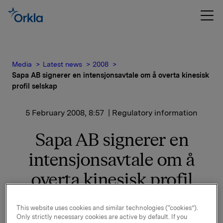
Media
Latest news
2008
Sapa AB signerer en intensjonsavtale om å overta kinesisk
profil selskap
5 February 2008, 8:57
| Regulatory information
Sapa AB signerer en
intensjonsavtale om å
overta kinesisk profil
selskap
This website uses cookies and similar technologies (“cookies”).
Only strictly necessary cookies are active by default. If you