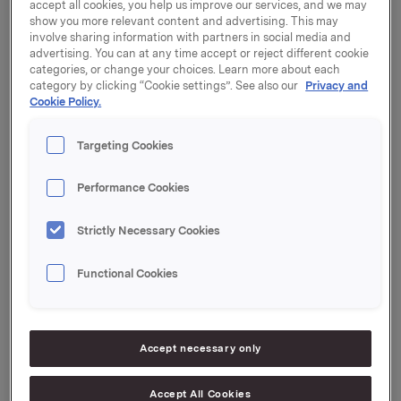
Sapa AB eies med ca. 54 % av Orkla ASA og er en del
accept all cookies, you help us improve our services, and we may
av Orkla Aluminium Solutions.
show you more relevant content and advertising. This may
involve sharing information with partners in social media and
advertising. You can at any time accept or reject different cookie
Sapa AB har i dag den 5. februar 2008 signert en
categories, or change your choices. Learn more about each
intensjonsavtale om å kjøpe det kinesiske
category by clicking “Cookie settings”. See also our
Privacy and
profilselskapet Kam Kiu. Kam Kiu er et av Kinas
Cookie Policy.
største selskap for profiler med mer 30 presser og
verdiskapende aktiviteter innen anodisering, maling
Targeting Cookies
og valsing. Kam Kiu har en omsetning på ca. SEK
1,375 millioner og har 2,100 ansatte. Selskapet, som
Performance Cookies
er lokalisert i Taishan i Guandong provinsen, har en
sterk posisjon innen eksport, samt økende fokus på
Strictly Necessary Cookies
det kinesiske markedet.
Functional Cookies
"I 2007 slo Sapa og Alcoa seg sammen for å etablere
verdens største aluminiumsprofil selskap. Ved å
kjøpe Kam Kiu vil Sapa få et sterkt fotfeste i Kina, det
mest ekspansive markedet i verden, og en utmerket
Accept necessary only
plattform til å betjene resten av den asiatiske
regionen", sier Ole Enger, CEO i Sapa. "Sapa har vært
representert i Kina innenfor Heat Transfer i 10 år, og
Accept All Cookies