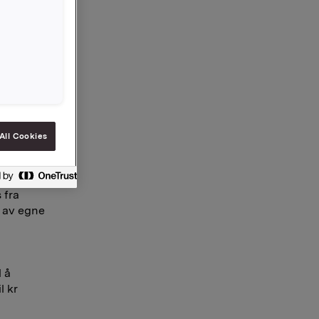
pp fra
utbytte
All Cookies
te
63.712,50
 fra
g av egne
l å
l kr