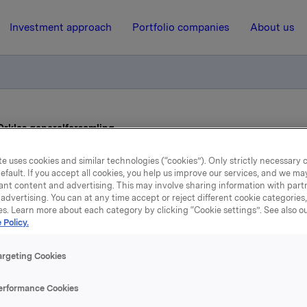
Investment approach
Portfolio companies
About us
 Orklas generalforsamling
e uses cookies and similar technologies (“cookies”). Only strictly necessary 
efault. If you accept all cookies, you help us improve our services, and we m
14 February 2008, 7:05
| Regulatory information
ant content and advertising. This may involve sharing information with partn
advertising. You can at any time accept or reject different cookie categories
Styrets vedtak til Orklas
es. Learn more about each category by clicking “Cookie settings”. See also o
 Policy.
generalforsamling
argeting Cookies
r i møte 13. februar 2008 besluttet å foreslå følgende vedtak
erformance Cookies
orsamlingen: