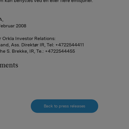
n kan benyttes ved én eller flere emisjoner.
A,
 februar 2008
 Orkla Investor Relations:
and, Ass. Direktør IR, Tel: +4722544411
he S. Brekke, IR, Te.: +4722544455
hments
Back to press releases