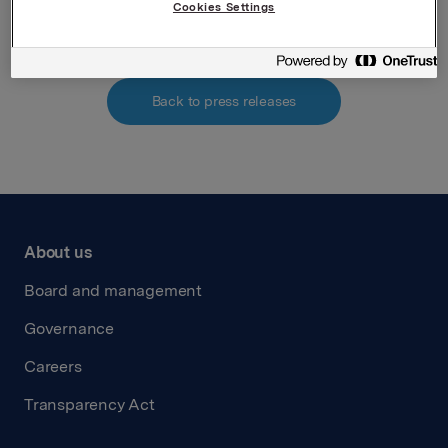
Attachments
Cookies Settings
Back to press releases
About us
Board and management
Governance
Careers
Transparency Act