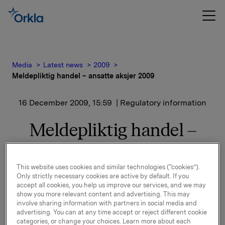
Media
Latest news
2009
Meldepliktig handel – ansatte aksjer 2009
16 December 2009, 15:59
| Regulatory information
Meldepliktig handel –
ansatte aksjer 2009
This website uses cookies and similar technologies (“cookies”).
Only strictly necessary cookies are active by default. If you
Vi ser til børsmelding datert 12. november 2009 om
accept all cookies, you help us improve our services, and we may
tilbud til Orklas ansatte om å kjøpe Orkla-aksjer.
show you more relevant content and advertising. This may
involve sharing information with partners in social media and
Orkla har i dag den 16. desember 2009 overført 1 289
advertising. You can at any time accept or reject different cookie
452 Orkla-aksjer til egne ansatte.
categories, or change your choices. Learn more about each