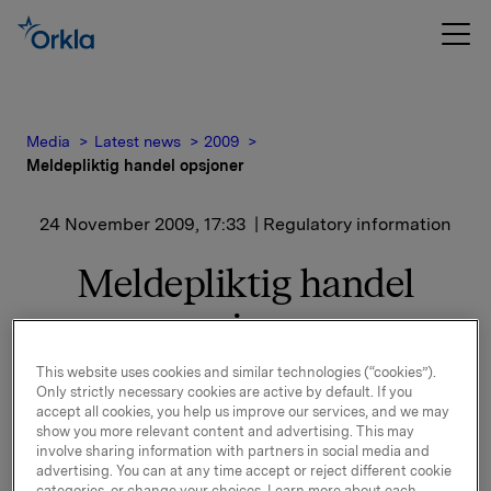
Media
Latest news
2009
Meldepliktig handel opsjoner
24 November 2009, 17:33
| Regulatory information
Meldepliktig handel
opsjoner
This website uses cookies and similar technologies (“cookies”).
Orkla innløste den 24. november 2009, under sitt
Only strictly necessary cookies are active by default. If you
opsjonsprogram for ledere, 25 000 opsjoner i Orkla-
accept all cookies, you help us improve our services, and we may
aksjer til innløsningskurs 27,00 kroner og 100 000
show you more relevant content and advertising. This may
opsjoner i Orkla-aksjer til innløsningskurs 37,23
involve sharing information with partners in social media and
advertising. You can at any time accept or reject different cookie
kroner.
categories, or change your choices. Learn more about each