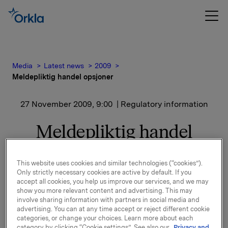
Media
Latest news
2009
Meldepliktig handel opsjoner
27 November 2009, 9:00
| Regulatory information
Meldepliktig handel
opsjoner
This website uses cookies and similar technologies (“cookies”).
Only strictly necessary cookies are active by default. If you
Orkla innløste den 26. november 2009, under sitt
accept all cookies, you help us improve our services, and we may
opsjonsprogram for ledere, 15 000 opsjoner i Orkla-
show you more relevant content and advertising. This may
aksjer til innløsningskurs 27,00 kroner.
involve sharing information with partners in social media and
advertising. You can at any time accept or reject different cookie
categories, or change your choices. Learn more about each
Samlet utstedte opsjoner for Orkla er etter disse
category by clicking “Cookie settings”. See also our
Privacy and