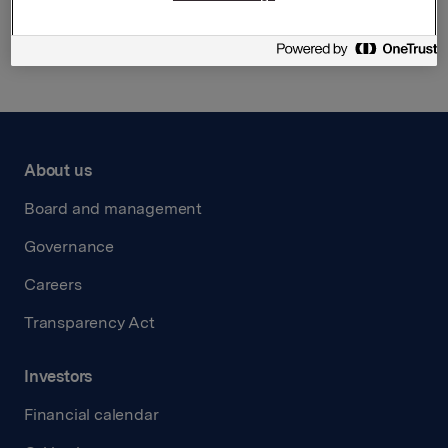
Back to press releases
About us
Board and management
Governance
Careers
Transparency Act
Investors
Financial calendar