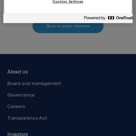
Cookies Settings
Back to press releases
About us
Board and management
Governance
Careers
Transparency Act
Investors