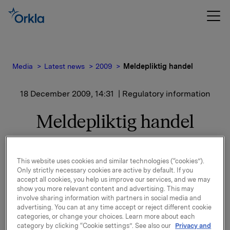
Media
Latest news
2009
Meldepliktig handel
18 December 2009, 14:31
| Regulatory information
Meldepliktig handel
Dag J. Opedal, konsernsjef i Orkla ASA, overførte i
This website uses cookies and similar technologies (“cookies”).
dag den 18. desember 2009, 34 274 aksjer i Orkla
Only strictly necessary cookies are active by default. If you
ASA til Alcaran AS, organisasjonsnummer
accept all cookies, you help us improve our services, and we may
992868597. Aksjene ble overført til kurs 55,45 kroner
show you more relevant content and advertising. This may
involve sharing information with partners in social media and
pr. aksje.
advertising. You can at any time accept or reject different cookie
categories, or change your choices. Learn more about each
Alcaran AS er Opedals heleide selskap. Dag J.
category by clicking “Cookie settings”. See also our
Privacy and