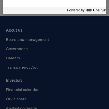
About us
Board and management
Governance
Careers
Transparency Act
Investors
Financial calendar
Orkla share
Analyst coverage