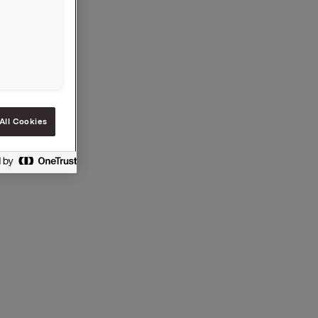
e
, og har
eggerne
All Cookies
2 og
lbake: