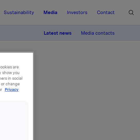
Sustainability
Media
Investors
Contact
MORE
Latest news
Media contacts
cookies are
ay show you
ers in social
, or change
ur
Privacy
jon
ner