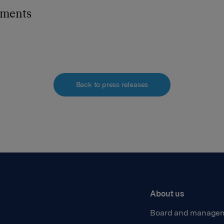
hments
Back to press releases
About us
Board and manage