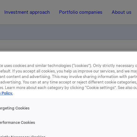
Investment approach
Portfolio companies
About us
sjonsemisjon og tilbakekjøp av obligasjoner avsluttet
e uses cookies and similar technologies (“cookies”). Only strictly necessary 
efault. If you accept all cookies, you help us improve our services, and we m
ant content and advertising. This may involve sharing information with partn
21 April 2009, 8:00
| Regulatory information
advertising. You can at any time accept or reject different cookie categories
es. Learn more about each category by clicking “Cookie settings”. See also o
kla ASA - obligasjonsemis
 Policy.
 tilbakekjøp av obligasjo
argeting Cookies
avsluttet
erformance Cookies