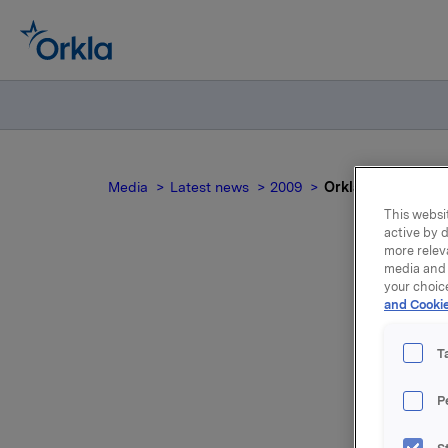
Media
Latest news
2009
Orkla ASA - obliga
This websit
active by d
more relev
media and 
your choic
Or
and Cookie
og
T
P