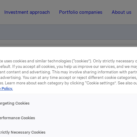
Investment approach
Portfolio companies
About us
else av obligasjonslån
e uses cookies and similar technologies (“cookies”). Only strictly necessary 
efault. If you accept all cookies, you help us improve our services, and we m
ant content and advertising. This may involve sharing information with partn
advertising. You can at any time accept or reject different cookie categories
30 March 2009, 8:37
| Regulatory information
es. Learn more about each category by clicking “Cookie settings”. See also o
 Policy.
Orkla ASA - utstedelse av
argeting Cookies
obligasjonslån
erformance Cookies
 vurderer å legge ut nye obligasjonslån i det norske
trictly Necessary Cookies
nsmarkedet. I forbindelse med dette vil Orkla samtidig tilby