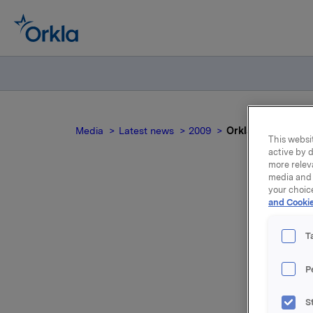
Media
Latest news
2009
Orkla ASA - utsted
This websit
active by d
more relev
media and 
your choic
and Cookie
T
P
Orkla ASA
S
obligasjo