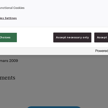
øp av obligasjonsandeler i de to obligasjonslånene ORK02 (
.0) og ELK15 (NO 001019836.9) ved tegning/kjøp av andeler
unctional Cookies
es Settings
let er generell selskapsfinansiering, og DnB NOR Markets 
rkets er valgt som tilretteleggere for emisjonen.
Choices
Accept necessary only
Accept 
rligere informasjon om emisjonen kan Jan Krogh-Vennemo i
tlf 22 01 77 89) eller Eivind Solheim i Nordea Markets (tlf 22
.
 mars 2009
hments