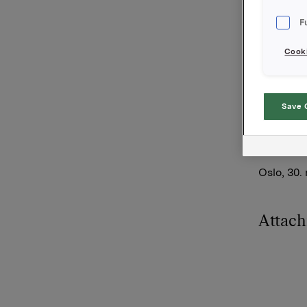
tilbakekj
001016700
F
lånene.
Cooki
Låneformå
Nordea Ma
Save 
For ytte
Markets (
kontaktes
Oslo, 30.
Attac