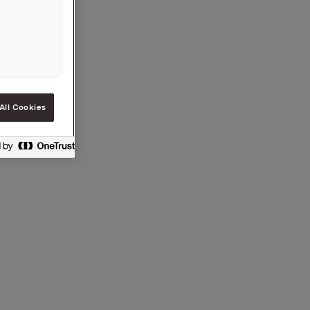
NO
 i de nye
og
All Cookies
 DnB NOR
 48 78 64)