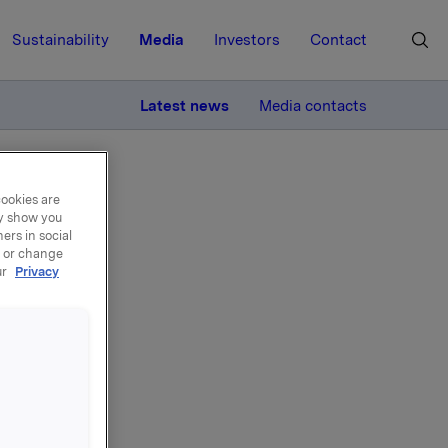
Sustainability
Media
Investors
Contact
MORE
Latest news
Media contacts
cookies are
ay show you
ers in social
, or change
ur
Privacy