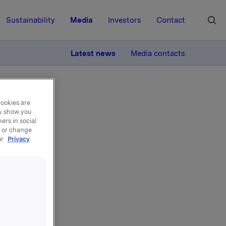
Sustainability
Media
Investors
Contact
MORE
Latest news
Media contacts
cookies are
ay show you
ers in social
, or change
ur
Privacy
il
las
å