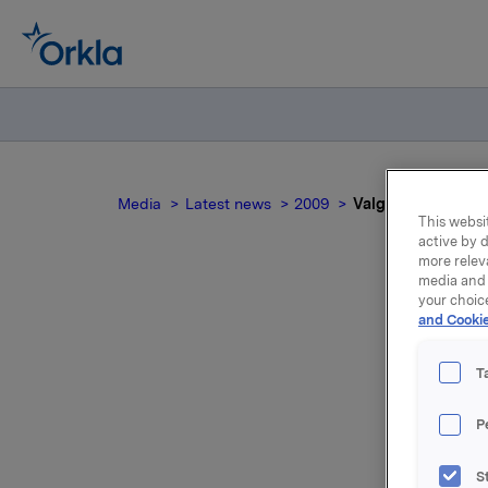
Media
Latest news
2009
Valgkomiteens inns
This websit
active by d
more relev
media and 
your choic
and Cookie
V
T
P
Samtlige 
konsernst
S