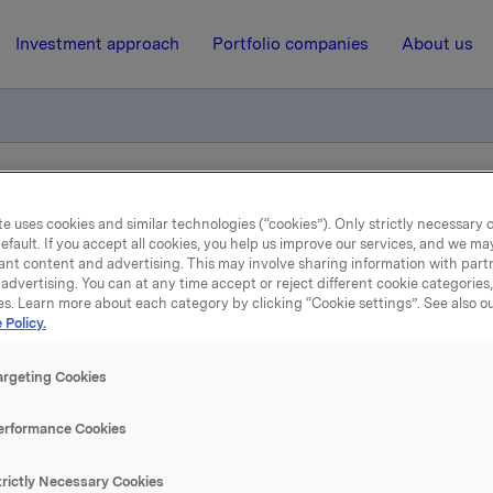
Investment approach
Portfolio companies
About us
tilling til Orklas konsernstyre
e uses cookies and similar technologies (“cookies”). Only strictly necessary 
efault. If you accept all cookies, you help us improve our services, and we m
ant content and advertising. This may involve sharing information with partn
20 May 2009, 17:10
| Regulatory information
advertising. You can at any time accept or reject different cookie categories
es. Learn more about each category by clicking “Cookie settings”. See also o
 Policy.
algkomiteens innstilling t
Orklas konsernstyre
argeting Cookies
erformance Cookies
aksjonærvalgte medlemmer, styrets leder og nestleder i Ork
yre er på valg våren 2009. Valgkomiteen har i dag innstilt p
trictly Necessary Cookies