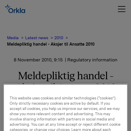
Media
Latest news
2010
Meldepliktig handel - Aksjer til Ansatte 2010
8 November 2010, 9:15
| Regulatory information
Meldepliktig handel -
Aksjer til Ansatte 2010
This website uses cookies and similar technologies (“cookies”).
Det vises til børsmelding av 1. november 2010 om
Only strictly necessary cookies are active by default. If you
Aksjer til Ansatte
accept all cookies, you help us improve our services, and we may
2010.
show you more relevant content and advertising. This may
involve sharing information with partners in social media and
advertising. You can at any time accept or reject different cookie
Kjøpskurs, og følgelig antall aksjer ervervet av
categories, or change your choices. Learn more about each