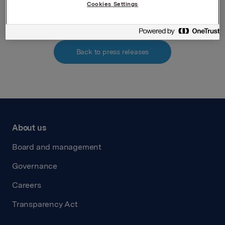
Attachments
Cookies Settings
Back to press releases
About us
Board and management
Governance
Careers
Transparency Act