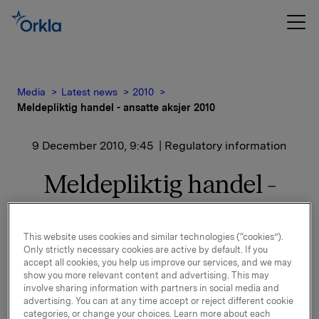
Media
Latest news
2010
Meldepliktig handel - ansatte aksjer 2010
9 December 2010, 9:45
| Regulatory information
Meldepliktig handel -
ansatte aksjer 2010
This website uses cookies and similar technologies (“cookies”).
Only strictly necessary cookies are active by default. If you
Vi ser til børsmelding datert 1. november 2010 om
accept all cookies, you help us improve our services, and we may
tilbud til Orklas ansatte om å kjøpe Orkla-aksjer. Orkla
show you more relevant content and advertising. This may
har i dag den 9. desember 2010 overført 1 525 490
involve sharing information with partners in social media and
advertising. You can at any time accept or reject different cookie
Orkla-aksjer til egne ansatte.
categories, or change your choices. Learn more about each