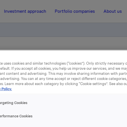
Investment approach
Portfolio companies
About us
 fortrinnsrettsemisjonen i REC
e uses cookies and similar technologies (“cookies”). Only strictly necessary 
efault. If you accept all cookies, you help us improve our services, and we m
6 May 2010, 11:17
ant content and advertising. This may involve sharing information with partn
advertising. You can at any time accept or reject different cookie categories
Orkla har tegnet i
es. Learn more about each category by clicking “Cookie settings”. See also o
 Policy.
rtrinnsrettsemisjonen i 
argeting Cookies
erformance Cookies
, som er representert i styret i REC, har i 
