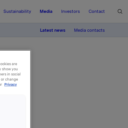
Sustainability
Media
Investors
Contact
MORE
Latest news
Media contacts
cookies are
ay show you
ers in social
, or change
ur
Privacy
REC