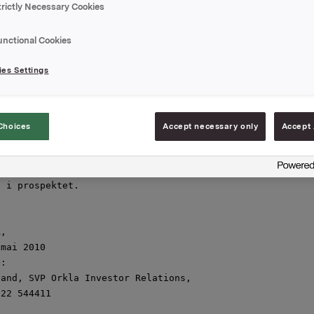
t seg for 132 078 878 aksjer til en 

trictly Necessary Cookies
urs pr aksje på NOK 12,10 i 

rettsemisjonen i REC. Som det fremgår av 

unctional Cookies
ng tidligere i dag har Orkla ASA fått 

samtlige av Elkem AS' aksjer og 

es Settings
etter i REC. Tegningen innebærer at Orkla 

r seg for samtlige tegningsretter tildelt 

 og Elkem AS. Ved gjennomføring av 

rettsemisjonen vil Orkla ASA eie 396 236 635 

Choices
Accept necessary only
Accept 
g således opprettholde sin eierandel i REC 

,73 %.

 er gjort med visse betingelser som 

 i prospektet.

,

mai 2010

:

and, SVP Orkla Investor Relations,

22 544411
