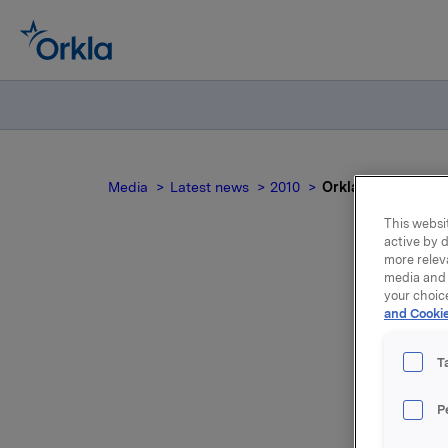
Media
Latest news
2010
Orkla har tegnet i
This websit
active by d
more relev
media and 
your choic
and Cookie
fo
T
P
Orkla ASA