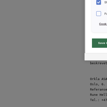
dag tegne
S
tegningsk
fortrinns
F
børsmeldi
overført 
Cooki
tegningsr
ASA tegne
Orkla ASA
fortrinns
Save 
aksjer, o
på ca. 39
Tegningen
beskrevet
Orkla ASA
Oslo, 6. 
Referanse
Rune Hell
Tel.: +47