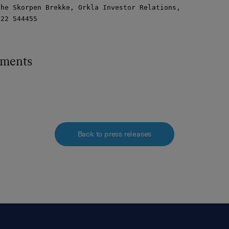
he Skorpen Brekke, Orkla Investor Relations,

22 544455

hments
Back to press releases