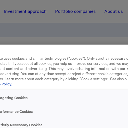
Investment approach
Portfolio companies
About us
il Statskog
e uses cookies and similar technologies (“cookies”). Only strictly necessary 
efault. If you accept all cookies, you help us improve our services, and we m
ant content and advertising. This may involve sharing information with partn
25 October 2010, 7:43
| Regulatory information
advertising. You can at any time accept or reject different cookie categories
es. Learn more about each category by clicking “Cookie settings”. See also o
 Policy.
rkla selger skog til Statsk
argeting Cookies
til tidligere kommunikasjon om salg av Orklas skoger.
erformance Cookies
ger de heleide skogselskapene Borregaard Skoger AS, AS Bør
trictly Necessary Cookies
 Vafos AS til Statskog for totalt 1 725 mill. kroner etter en br