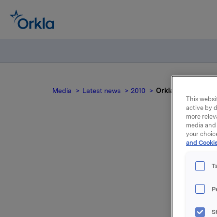
Media
Latest news
2010
Orkla selger skog t
This websit
active by d
more relev
media and 
your choic
and Cookie
O
T
Vi viser 
P
Orkla sel
S
Borregaard