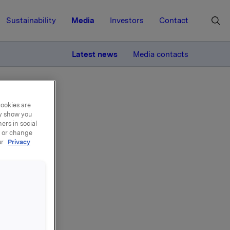
Sustainability
Media
Investors
Contact
MORE
Latest news
Media contacts
cookies are
ay show you
ers in social
, or change
ur
Privacy
og
resen og
ed