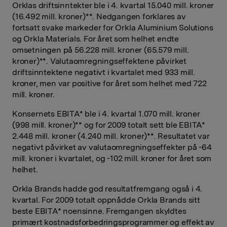
Orklas driftsinntekter ble i 4. kvartal 15.040 mill. kroner
(16.492 mill. kroner)**. Nedgangen forklares av
fortsatt svake markeder for Orkla Aluminium Solutions
og Orkla Materials. For året som helhet endte
omsetningen på 56.228 mill. kroner (65.579 mill.
kroner)**. Valutaomregningseffektene påvirket
driftsinntektene negativt i kvartalet med 933 mill.
kroner, men var positive for året som helhet med 722
mill. kroner.
Konsernets EBITA* ble i 4. kvartal 1.070 mill. kroner
(998 mill. kroner)** og for 2009 totalt sett ble EBITA*
2.448 mill. kroner (4.240 mill. kroner)**. Resultatet var
negativt påvirket av valutaomregningseffekter på -64
mill. kroner i kvartalet, og -102 mill. kroner for året som
helhet.
Orkla Brands hadde god resultatfremgang også i 4.
kvartal. For 2009 totalt oppnådde Orkla Brands sitt
beste EBITA* noensinne. Fremgangen skyldtes
primært kostnadsforbedringsprogrammer og effekt av