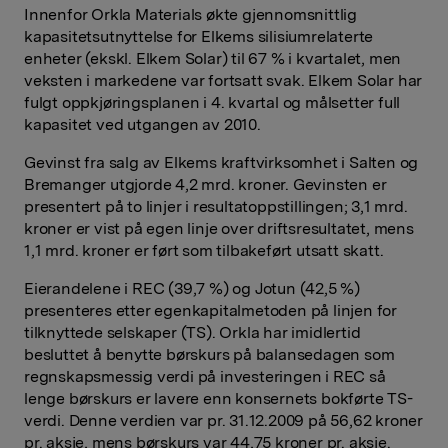
Innenfor Orkla Materials økte gjennomsnittlig
kapasitetsutnyttelse for Elkems silisiumrelaterte
enheter (ekskl. Elkem Solar) til 67 % i kvartalet, men
veksten i markedene var fortsatt svak. Elkem Solar har
fulgt oppkjøringsplanen i 4. kvartal og målsetter full
kapasitet ved utgangen av 2010.
Gevinst fra salg av Elkems kraftvirksomhet i Salten og
Bremanger utgjorde 4,2 mrd. kroner. Gevinsten er
presentert på to linjer i resultatoppstillingen; 3,1 mrd.
kroner er vist på egen linje over driftsresultatet, mens
1,1 mrd. kroner er ført som tilbakeført utsatt skatt.
Eierandelene i REC (39,7 %) og Jotun (42,5 %)
presenteres etter egenkapitalmetoden på linjen for
tilknyttede selskaper (TS). Orkla har imidlertid
besluttet å benytte børskurs på balansedagen som
regnskapsmessig verdi på investeringen i REC så
lenge børskurs er lavere enn konsernets bokførte TS-
verdi. Denne verdien var pr. 31.12.2009 på 56,62 kroner
pr. aksje, mens børskurs var 44,75 kroner pr. aksje.