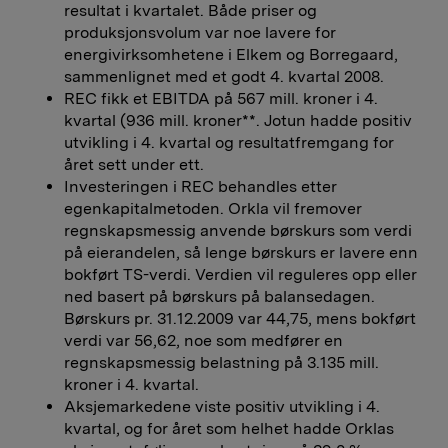
resultat i kvartalet. Både priser og
produksjonsvolum var noe lavere for
energivirksomhetene i Elkem og Borregaard,
sammenlignet med et godt 4. kvartal 2008.
REC fikk et EBITDA på 567 mill. kroner i 4.
kvartal (936 mill. kroner**. Jotun hadde positiv
utvikling i 4. kvartal og resultatfremgang for
året sett under ett.
Investeringen i REC behandles etter
egenkapitalmetoden. Orkla vil fremover
regnskapsmessig anvende børskurs som verdi
på eierandelen, så lenge børskurs er lavere enn
bokført TS-verdi. Verdien vil reguleres opp eller
ned basert på børskurs på balansedagen.
Børskurs pr. 31.12.2009 var 44,75, mens bokført
verdi var 56,62, noe som medfører en
regnskapsmessig belastning på 3.135 mill.
kroner i 4. kvartal.
Aksjemarkedene viste positiv utvikling i 4.
kvartal, og for året som helhet hadde Orklas