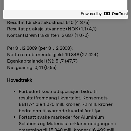
Nøkkeltall Q4-09 (Q4-08) mill. kroner:
Driftsinntekter: 15 040 (16 492)
EBITA: 1 070 (998)
Resultat før skattekostnad: 610 (4 375)
Resultat pr. aksje utvannet: (NOK) 1,1 (4,1)
Kontantstrøm fra driften: 2 687 (1 070)
Per 31.12.2009 (per 31.12.2008):
Netto rentebærende gjeld: 19 848 (27 424)
Egenkapitalandel (%): 51,7 (47,7)
Net gearing: 0,41 (0,55)
Hovedtrekk
Forbedret kostnadsposisjon bidro til
resultatfremgang i kvartalet. Konsernets
EBITA* ble 1.070 mill. kroner, 72 mill. kroner
bedre enn tilsvarende kvartal året før.
Fortsatt svake markeder for Aluminium
Solutions og Materials forklarer nedgangen i
omsetning til 15.040 mill. kroner (16.492 mill.