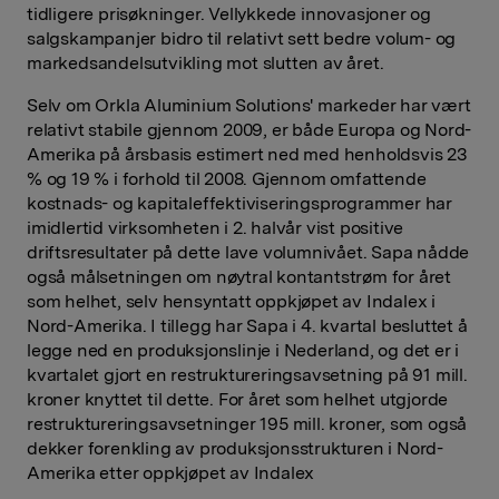
tidligere prisøkninger. Vellykkede innovasjoner og
salgskampanjer bidro til relativt sett bedre volum- og
markedsandelsutvikling mot slutten av året.
Selv om Orkla Aluminium Solutions' markeder har vært
relativt stabile gjennom 2009, er både Europa og Nord-
Amerika på årsbasis estimert ned med henholdsvis 23
% og 19 % i forhold til 2008. Gjennom omfattende
kostnads- og kapitaleffektiviseringsprogrammer har
imidlertid virksomheten i 2. halvår vist positive
driftsresultater på dette lave volumnivået. Sapa nådde
også målsetningen om nøytral kontantstrøm for året
som helhet, selv hensyntatt oppkjøpet av Indalex i
Nord-Amerika. I tillegg har Sapa i 4. kvartal besluttet å
legge ned en produksjonslinje i Nederland, og det er i
kvartalet gjort en restruktureringsavsetning på 91 mill.
kroner knyttet til dette. For året som helhet utgjorde
restruktureringsavsetninger 195 mill. kroner, som også
dekker forenkling av produksjonsstrukturen i Nord-
Amerika etter oppkjøpet av Indalex