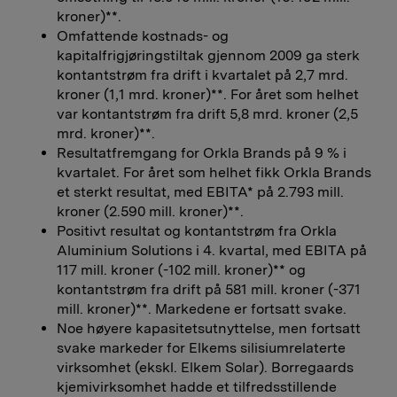
kroner)**.
Omfattende kostnads- og
kapitalfrigjøringstiltak gjennom 2009 ga sterk
kontantstrøm fra drift i kvartalet på 2,7 mrd.
kroner (1,1 mrd. kroner)**. For året som helhet
var kontantstrøm fra drift 5,8 mrd. kroner (2,5
mrd. kroner)**.
Resultatfremgang for Orkla Brands på 9 % i
kvartalet. For året som helhet fikk Orkla Brands
et sterkt resultat, med EBITA* på 2.793 mill.
kroner (2.590 mill. kroner)**.
Positivt resultat og kontantstrøm fra Orkla
Aluminium Solutions i 4. kvartal, med EBITA på
117 mill. kroner (-102 mill. kroner)** og
kontantstrøm fra drift på 581 mill. kroner (-371
mill. kroner)**. Markedene er fortsatt svake.
Noe høyere kapasitetsutnyttelse, men fortsatt
svake markeder for Elkems silisiumrelaterte
virksomhet (ekskl. Elkem Solar). Borregaards
kjemivirksomhet hadde et tilfredsstillende