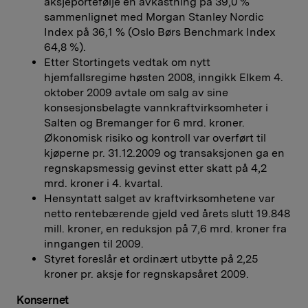
aksjeportefølje en avkastning på 39,0 %
sammenlignet med Morgan Stanley Nordic
Index på 36,1 % (Oslo Børs Benchmark Index
64,8 %).
Etter Stortingets vedtak om nytt
hjemfallsregime høsten 2008, inngikk Elkem 4.
oktober 2009 avtale om salg av sine
konsesjonsbelagte vannkraftvirksomheter i
Salten og Bremanger for 6 mrd. kroner.
Økonomisk risiko og kontroll var overført til
kjøperne pr. 31.12.2009 og transaksjonen ga en
regnskapsmessig gevinst etter skatt på 4,2
mrd. kroner i 4. kvartal.
Hensyntatt salget av kraftvirksomhetene var
netto rentebærende gjeld ved årets slutt 19.848
mill. kroner, en reduksjon på 7,6 mrd. kroner fra
inngangen til 2009.
Styret foreslår et ordinært utbytte på 2,25
kroner pr. aksje for regnskapsåret 2009.
Konsernet