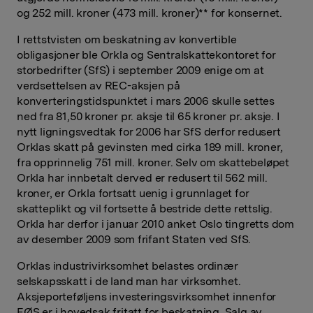
og 252 mill. kroner (473 mill. kroner)** for konsernet.
I rettstvisten om beskatning av konvertible
obligasjoner ble Orkla og Sentralskattekontoret for
storbedrifter (SfS) i september 2009 enige om at
verdsettelsen av REC-aksjen på
konverteringstidspunktet i mars 2006 skulle settes
ned fra 81,50 kroner pr. aksje til 65 kroner pr. aksje. I
nytt ligningsvedtak for 2006 har SfS derfor redusert
Orklas skatt på gevinsten med cirka 189 mill. kroner,
fra opprinnelig 751 mill. kroner. Selv om skattebeløpet
Orkla har innbetalt derved er redusert til 562 mill.
kroner, er Orkla fortsatt uenig i grunnlaget for
skatteplikt og vil fortsette å bestride dette rettslig.
Orkla har derfor i januar 2010 anket Oslo tingretts dom
av desember 2009 som frifant Staten ved SfS.
Orklas industrivirksomhet belastes ordinær
selskapsskatt i de land man har virksomhet.
Aksjeporteføljens investeringsvirksomhet innenfor
EØS er i hovedsak fritatt for beskatning. Salg av