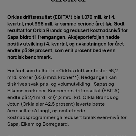
Orklas driftsresultat (EBITA*) ble 1.070 mill. kr i 4.
kvartal, mot 998 mill. kr samme periode året før. Godt
resultat for Orkla Brands og redusert kostnadsnivå for
Sapa bidro til fremgangen. Aksjeporteføljen hadde
positiv utvikling i 4. kvartal, og avkastningen for året
endte på 39 prosent, som er 3 prosent bedre enn
nordisk benchmark.
For året som helhet ble Orklas driftsinntekter 56,2
mrd. kroner (65,6 mrd. kroner**). Nedgangen kan
tilskrives svak pris- og volumutvikling i Sapas og
Elkems markeder. Konsernets driftresultat (EBITA)
endte på 2,4 mrd. kr (4,2 mrd. kr). Orkla Brands og
Jotun (Orkla eier 42,5 prosent) leverte beste
årsresultat så langt, og omfattende
kostnadsprogrammer ga redusert break even-nivå for
Sapa, Elkem og Borregaard.