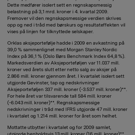
Dette medfører isolert sett en regnskapsmessig
belastning på 3,1 mrd. kroner i 4. kvartal 2009.
Fremover vil den regnskapsmessige verdien skrives
opp og ned i tråd med børskurs og resultateffekten vil
vises på linjen for tilknyttede selskaper.
Orklas aksjeportefølje hadde i 2009 en avkastning på
39,0 % sammenlignet med Morgan Stanley Nordic
Index på 36,1 % (Oslo Børs Benchmark Index 64,8 %).
Markedsverdien av Aksjeporteføljen var 11.037 mill.
kroner ved årets slutt etter netto salg av aksjer på
2.866 mill. kroner gjennom året. I kvartalet isolert sett
utgjorde Gevinster, tap og nedskrivninger
Aksjeporteføljen 337 mill. kroner (-3.537 mill. kroner)**.
For hele året var tilsvarende tall 584 mill. kroner
(-6.043 mill. kroner)**. Regnskapsmessige
nedskrivninger i tråd med IFRS utgjorde 47 mill. kroner
i kvartalet og 1.214 mill. kroner for året som helhet.
Mottatte utbytter i kvartalet og for 2009 samlet,
utgjorde henholdsvis 13 mill. kroner (16 mill. kroner)**