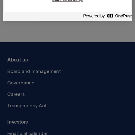
Back to press releases
About us
Board and management
Governance
Careers
Transparency Act
Investors
Financial calendar