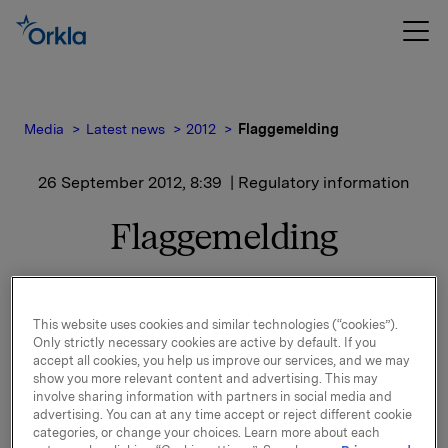
Media
Latest news
2012
Flaggemelding
26 September 2012, 8:39
| Regulatory information
Flaggemelding
Orkla ASA ("Orkla") har i dag solgt 200.000.000 aksjer i
Renewable Energy Corporation ASA ("REC") til kurs
This website uses cookies and similar technologies (“cookies”).
Only strictly necessary cookies are active by default. If you
NOK 1,90 per aksje. Orkla har deretter ingått en total
accept all cookies, you help us improve our services, and we may
return swap avtale for eksponering mot 200.000.000
show you more relevant content and advertising. This may
aksjer i REC til samme kurs. Løpetid er seks måneder
involve sharing information with partners in social media and
med mindre partene blir enige om å avslutte avtalen
advertising. You can at any time accept or reject different cookie
på et tidligere tidspunkt.
categories, or change your choices. Learn more about each