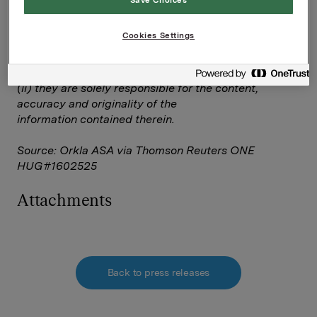
Reuters on behalf of Thomson Reuters clients.
Cookies Settings
The owner of this announcement warrants that:
(i) the releases contained herein are protected by
copyright and other applicable laws; and
(ii) they are solely responsible for the content,
accuracy and originality of the
information contained therein.
Source: Orkla ASA via Thomson Reuters ONE
HUG#1602525
Attachments
Back to press releases