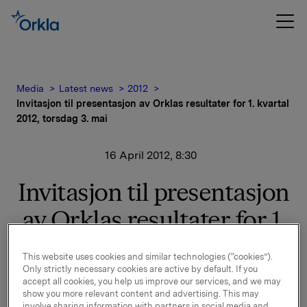
Media
Latest news
2012
Invitasjon til presentasjon av Orklas resultater for 1. kvartal
2012, torsdag 3. mai
16 April 2012, 8:30
Invitasjon til presentasjon
av Orklas resultater for 1.
kvartal 2012, torsdag 3.
This website uses cookies and similar technologies (“cookies”).
mai
Only strictly necessary cookies are active by default. If you
accept all cookies, you help us improve our services, and we may
show you more relevant content and advertising. This may
involve sharing information with partners in social media and