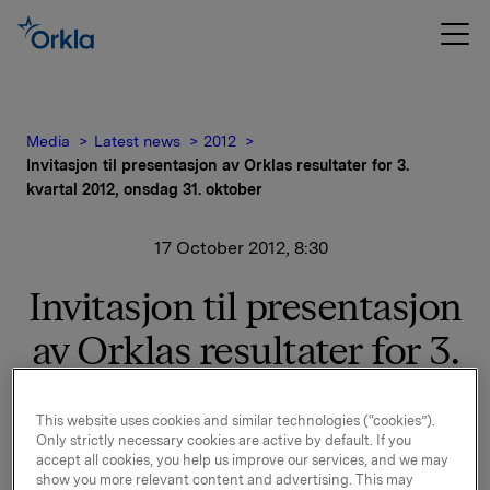
Media
Latest news
2012
Invitasjon til presentasjon av Orklas resultater for 3.
kvartal 2012, onsdag 31. oktober
17 October 2012, 8:30
Invitasjon til presentasjon
av Orklas resultater for 3.
kvartal 2012, onsdag 31.
This website uses cookies and similar technologies (“cookies”).
oktober
Only strictly necessary cookies are active by default. If you
accept all cookies, you help us improve our services, and we may
show you more relevant content and advertising. This may