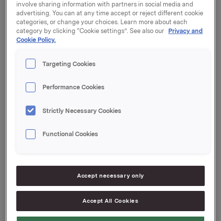
Orkla offentliggjør resultater for 3. kvartal 2012,
involve sharing information with partners in social media and
onsdag 31. oktober 2012 kl. 07.00. Kvartalsrapporten
advertising. You can at any time accept or reject different cookie
og presentasjonsmaterialet blir samtidig gjort
categories, or change your choices. Learn more about each
category by clicking “Cookie settings”. See also our
Privacy and
tilgjengelig på
www.orkla.no
.
Cookie Policy.
Presentasjon:
Presentasjon av resultatene holdes kl 08.00 i Vika
Targeting Cookies
Atrium Konferansesenter, Munkedamsveien 45, Oslo.
Presentasjonen samt påfølgende Q&A holdes på
Performance Cookies
engelsk og kan sees direkte via webcast på
www.orkla.no. Presentasjonen kan også følges direkte
Strictly Necessary Cookies
på tlf: 21 03 33 95. Pinkode: 29228#.
Functional Cookies
Orkla ASA,
Oslo, 17. oktober 2012
Referanse Orkla Investor Relations:
Anders Kalleberg
Accept necessary only
Tlf: 22 54 44 18
Accept All Cookies
Denne opplysningen er informasjonspliktig etter
verdipapirhandelloven §5-12