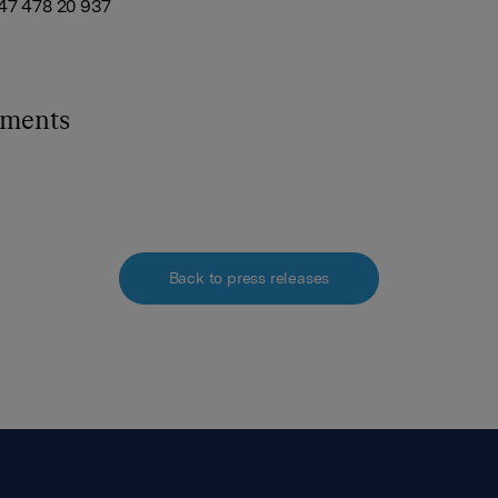
47 478 20 937
hments
Back to press releases