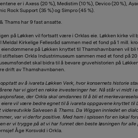
ntene er i Axess (20 %), Medistim (10 %), Devico (20 %), Aya
ic Rock Support (35 %) og Simpro (45 %).
& Thams har 9 fast ansatte.
gen på Løkken vil fortsatt være i Orklas eie. Løkken kirke vil bl
il Meldal Kirkelige Fellesråd sammen med et fond på 1 mill. kr
e eiendommene på Løkken knyttet til Thamshavnbanen vil bli t
til stiftelsen Orkla Industrimuseum sammen med et fond på 20 
useumsfondet skal bidra til å bevare gruvehistorien på Løkke
ere drift av Thamshavnbanen.
 opptatt av å ivareta Løkken Verk, hvor konsernets historie star
ene har vi gjort en rekke investeringer her. Nå står vi midt i 
asjonsfase, der Orkla skal omdannes til å bli et merkevaresels
 eiere vil være bedre egnet til å ivareta oppgavene knyttet til
 videreutvikle Salvesen & Thams. Da Wiggen innledet en dia
mmer, var vi derfor positive. Med ham i spissen for en lokal fo
en er vi trygge på at vi har funnet den beste løsningen for alle 
ernsjef Åge Korsvold i Orkla.