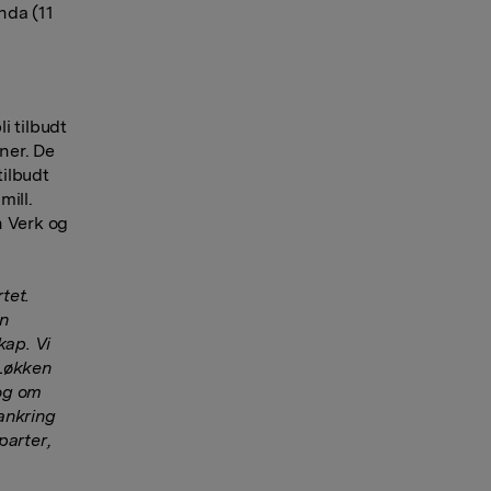
nda (11
i tilbudt
oner. De
ilbudt
mill.
n Verk og
tet.
en
kap. Vi
 Løkken
log om
rankring
parter,