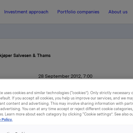
Investment approach
Portfolio companies
About us
 kjøper Salvesen & Thams
28 September 2012, 7:00
Lokalt konsortium kjøpe
e uses cookies and similar technologies (“cookies”). Only strictly necessary 
efault. If you accept all cookies, you help us improve our services, and we m
Salvesen & Thams
ant content and advertising. This may involve sharing information with partn
advertising. You can at any time accept or reject different cookie categories
es. Learn more about each category by clicking “Cookie settings”. See also o
 Policy.
ger Salvesen & Thams til et konsortium med lokal forankring i