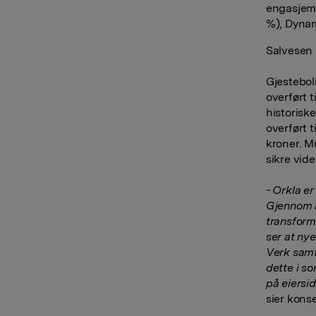
engasjeme
%), Dynam
Salvesen 
Gjesteboli
overført t
historisk
overført 
kroner. M
sikre vid
- Orkla er
Gjennom år
transform
ser at nye
Verk samt
dette i so
på eiersid
sier kons