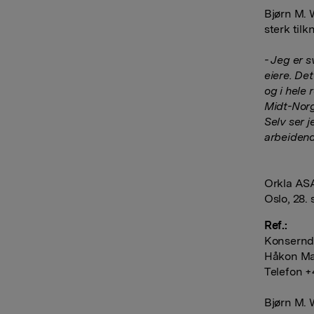
Bjørn M. 
sterk tilk
- Jeg er s
eiere. Det
og i hele
Midt-Norg
Selv ser j
arbeidend
Orkla AS
Oslo, 28.
Ref.:
Konserndi
Håkon Ma
Telefon +
Bjørn M.