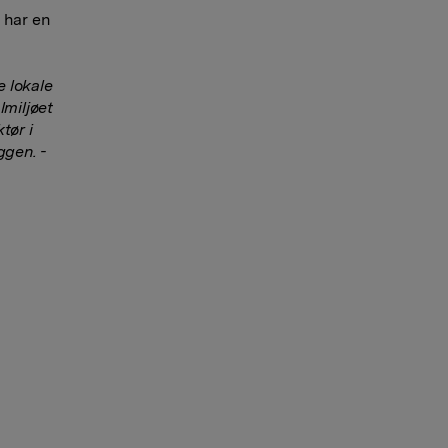
 har en
e lokale
lmiljøet
tør i
ggen. -
.