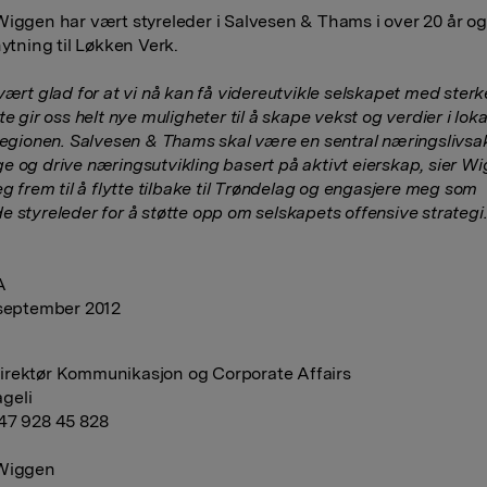
Wiggen har vært styreleder i Salvesen & Thams i over 20 år og
nytning til Løkken Verk.
vært glad for at vi nå kan få videreutvikle selskapet med sterk
te gir oss helt nye muligheter til å skape vekst og verdier i loka
 regionen. Salvesen & Thams skal være en sentral næringslivsak
e og drive næringsutvikling basert på aktivt eierskap, sier Wi
eg frem til å flytte tilbake til Trøndelag og engasjere meg som
e styreleder for å støtte opp om selskapets offensive strategi
A
 september 2012
rektør Kommunikasjon og Corporate Affairs
geli
47 928 45 828
 Wiggen