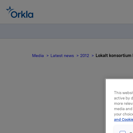
Media
Latest news
2012
Lokalt konsortium
This websit
active by d
more relev
media and 
your choic
and Cookie
Orkla sel