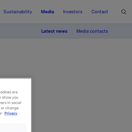
Sustainability
Media
Investors
Contact
MORE
Latest news
Media contacts
r
cookies are
ay show you
ers in social
, or change
ur
Privacy