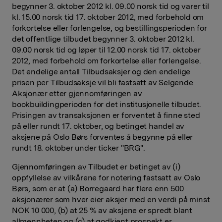
begynner 3. oktober 2012 kl. 09.00 norsk tid og varer til
kl. 15.00 norsk tid 17. oktober 2012, med forbehold om
forkortelse eller forlengelse, og bestillingsperioden for
det offentlige tilbudet begynner 3. oktober 2012 kl.
09.00 norsk tid og løper til 12.00 norsk tid 17. oktober
2012, med forbehold om forkortelse eller forlengelse.
Det endelige antall Tilbudsaksjer og den endelige
prisen per Tilbudsaksje vil bli fastsatt av Selgende
Aksjonær etter gjennomføringen av
bookbuildingperioden for det institusjonelle tilbudet.
Prisingen av transaksjonen er forventet å finne sted
på eller rundt 17. oktober, og betinget handel av
aksjene på Oslo Børs forventes å begynne på eller
rundt 18. oktober under ticker "BRG".
Gjennomføringen av Tilbudet er betinget av (i)
oppfyllelse av vilkårene for notering fastsatt av Oslo
Børs, som er at (a) Borregaard har flere enn 500
aksjonærer som hver eier aksjer med en verdi på minst
NOK 10 000, (b) at 25 % av aksjene er spredt blant
allmennheten og (c) at godkjent prospekt er