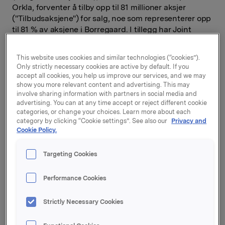
Orkla, forventer å tilby opp til 81 millioner aksjer
("Tilbudsaksjene") for salg, noe som representerer opp
til 81 % av aksjene i Borregaard. I tillegg har Joint
Global Co-ordinators og Joint Bookrunners blitt tildelt
en opsjon til å overtildele et ytterligere antall aksjer
This website uses cookies and similar technologies (“cookies”).
tilsvarende opp til 15 % av det endelige antallet
Only strictly necessary cookies are active by default. If you
Tilbudsaksjer som selges i Tilbudet.
accept all cookies, you help us improve our services, and we may
show you more relevant content and advertising. This may
Det forventes at Tilbudsaksjene tilbys for salg til en
involve sharing information with partners in social media and
advertising. You can at any time accept or reject different cookie
pris på mellom NOK 20 og NOK 25 per Tilbudsaksje,
categories, or change your choices. Learn more about each
noe som verdsetter Borregaard til mellom NOK 2,0
category by clicking “Cookie settings”. See also our
Privacy and
milliarder og NOK 2,5 milliarder målt i
Cookie Policy.
egenkapitalverdi og til mellom NOK 3,0 milliarder og
[1]
NOK 3,5 milliarder målt i enterprise value
. Den
Targeting Cookies
endelige tilbudsprisen per aksje kan imidlertid
fastsettes over eller under dette indikative
Performance Cookies
prisintervall. Tilbudet er forventet å innhente mellom
NOK 1,6 milliarder og NOK 2,0 milliarder i
Strictly Necessary Cookies
salgsprovenyer til Orkla (ekskludert
overtildelingssopsjonen). I tillegg vil Orkla,