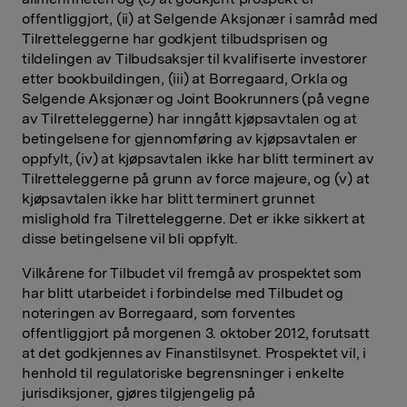
offentliggjort, (ii) at Selgende Aksjonær i samråd med
Tilretteleggerne har godkjent tilbudsprisen og
tildelingen av Tilbudsaksjer til kvalifiserte investorer
etter bookbuildingen, (iii) at Borregaard, Orkla og
Selgende Aksjonær og Joint Bookrunners (på vegne
av Tilretteleggerne) har inngått kjøpsavtalen og at
betingelsene for gjennomføring av kjøpsavtalen er
oppfylt, (iv) at kjøpsavtalen ikke har blitt terminert av
Tilretteleggerne på grunn av force majeure, og (v) at
kjøpsavtalen ikke har blitt terminert grunnet
mislighold fra Tilretteleggerne. Det er ikke sikkert at
disse betingelsene vil bli oppfylt.
Vilkårene for Tilbudet vil fremgå av prospektet som
har blitt utarbeidet i forbindelse med Tilbudet og
noteringen av Borregaard, som forventes
offentliggjort på morgenen 3. oktober 2012, forutsatt
at det godkjennes av Finanstilsynet. Prospektet vil, i
henhold til regulatoriske begrensninger i enkelte
jurisdiksjoner, gjøres tilgjengelig på