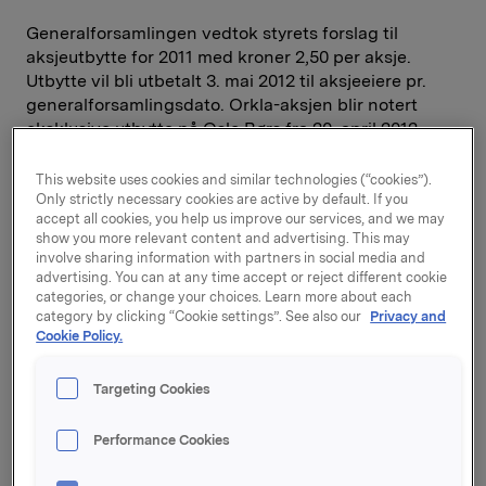
Generalforsamlingen vedtok styrets forslag til
aksjeutbytte for 2011 med kroner 2,50 per aksje.
Utbytte vil bli utbetalt 3. mai 2012 til aksjeeiere pr.
generalforsamlingsdato. Orkla-aksjen blir notert
eksklusive utbytte på Oslo Børs fra 20. april 2012.
Generalforsamlingen traff deretter følgende vedtak:
This website uses cookies and similar technologies (“cookies”).
Only strictly necessary cookies are active by default. If you
accept all cookies, you help us improve our services, and we may
1. Generalforsamlingen vedtok å nedsette selskapets
show you more relevant content and advertising. This may
aksjekapital ved sletting av egne aksjer:
involve sharing information with partners in social media and
advertising. You can at any time accept or reject different cookie
«Generalforsamlingen i Orkla ASA beslutter å
categories, or change your choices. Learn more about each
category by clicking “Cookie settings”. See also our
Privacy and
nedsette aksjekapitalen med kr 12.500.000 fra kr
Cookie Policy.
1.286.163.712,50 til kr 1.273.663.712,50 ved å innløse
(amortisere) 10.000.000 aksjer eiet av Orkla ASA.
Targeting Cookies
Antall aksjer i selskapet reduseres fra 1.028.930.970
til 1.018.930.970. Nedsettingsbeløpet brukes til
sletting av egne aksjer. »
Performance Cookies