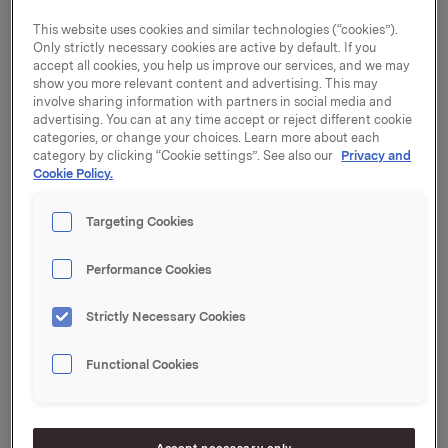
Care AS og Jordan House Care AS. I 2011 var samlet
omsetning på ca 900 mill. kroner. Driftsresultatet
This website uses cookies and similar technologies (“cookies”).
(EBITA) var 90 mill. kroner og driftresultatet før
Only strictly necessary cookies are active by default. If you
avskrivninger og nedskrivninger (EBITDA) var 120
accept all cookies, you help us improve our services, and we may
show you more relevant content and advertising. This may
mill. kroner. Antall ansatte ved utgangen av 2011
involve sharing information with partners in social media and
var ca. 620.
advertising. You can at any time accept or reject different cookie
categories, or change your choices. Learn more about each
category by clicking “Cookie settings”. See also our
Privacy and
Kjøpesummen for selskapet er 1.180 mill. kroner på
Cookie Policy.
kontant og gjeldfri basis. Selger er Jordan AS, som har
vært et norsk familieeid selskap siden det ble etablert i
Targeting Cookies
1837.
Performance Cookies
Jordan er markedsleder i Norden på tannbørster,
Strictly Necessary Cookies
tannstikkere og tanntråd, samt malerverktøy. I Norge
er Jordan i tillegg en ledende leverandør av
Functional Cookies
oppvaskbørster og mikrofiberkluter til
dagligvarehandelen. Selskapet har også
eksportvirksomhet til flere land utenfor Norden.