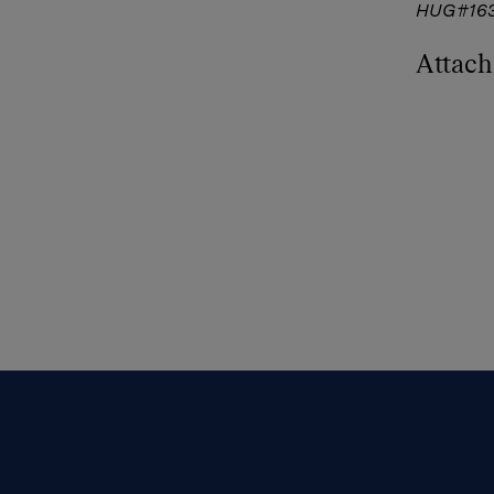
HUG#163
Attac