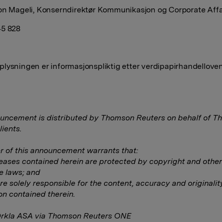
on Mageli, Konserndirektør Kommunikasjon og Corporate Affa
45 828
lysningen er informasjonspliktig etter verdipapirhandelloven
uncement is distributed by Thomson Reuters on behalf of 
lients.
 of this announcement warrants that:
eleases contained herein are protected by copyright and other
e laws; and
are solely responsible for the content, accuracy and originalit
on contained therein.
Orkla ASA via Thomson Reuters ONE