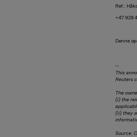
Ref.: Håk
+47 928 
Denne opp
--
This anno
Reuters c
The owner
(i) the r
applicabl
(ii) they 
informati
Source: 