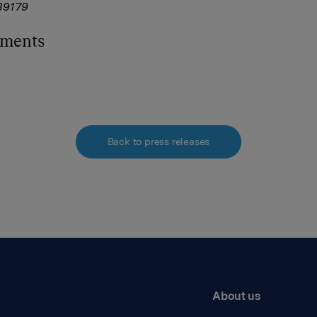
9179
hments
Back to press releases
About us