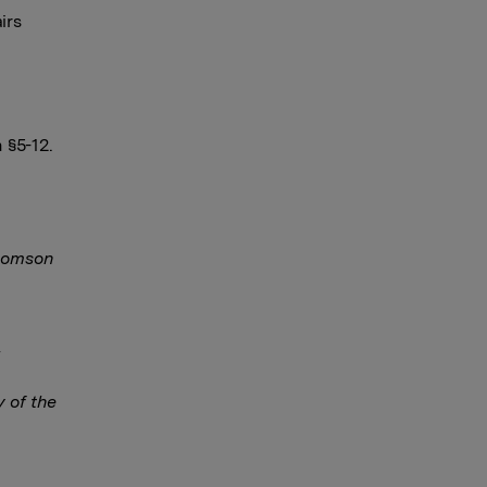
irs
 §5-12.
Thomson
y of the