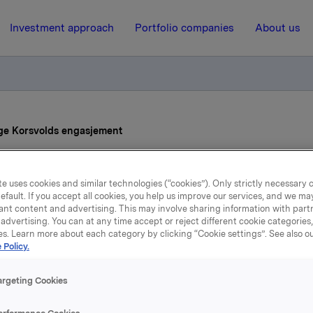
Investment approach
Portfolio companies
About us
Åge Korsvolds engasjement
6 September 2012, 15:35
e uses cookies and similar technologies (“cookies”). Only strictly necessary 
efault. If you accept all cookies, you help us improve our services, and we m
yret forlenger Åge Korsvo
ant content and advertising. This may involve sharing information with partn
advertising. You can at any time accept or reject different cookie categories
es. Learn more about each category by clicking “Cookie settings”. See also o
engasjement
 Policy.
argeting Cookies
Orkla ASA har i dag vedtatt å forlenge Åge Korsvolds engas
ernsjef.