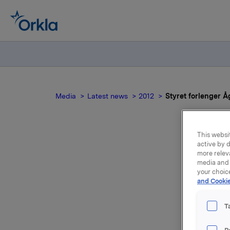
Media
Latest news
2012
Styret forlenger 
This websit
active by d
St
more relev
media and 
your choic
and Cookie
T
Styret i 
som kons