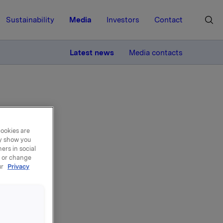
Sustainability
Media
Investors
Contact
MORE
Latest news
Media contacts
cookies are
ay show you
lds
ers in social
, or change
ur
Privacy
jement