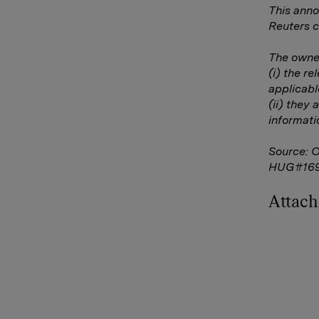
This anno
Reuters c
The owner
(i) the r
applicabl
(ii) they 
informati
Source: 
HUG#16
Attac