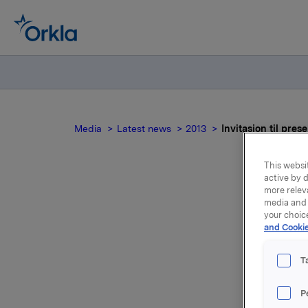
Media
Latest news
2013
Invitasjon til pres
This websit
active by d
more relev
media and 
I
your choic
and Cookie
Or
T
P