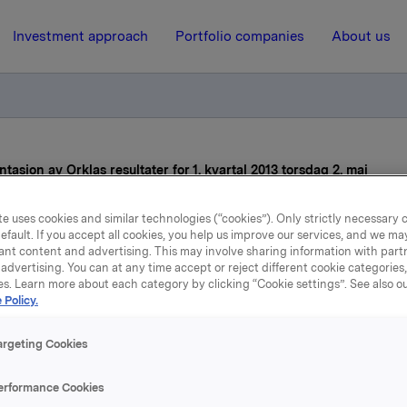
Investment approach
Portfolio companies
About us
entasjon av Orklas resultater for 1. kvartal 2013 torsdag 2. mai
e uses cookies and similar technologies (“cookies”). Only strictly necessary 
24 April 2013, 8:01
efault. If you accept all cookies, you help us improve our services, and we m
ant content and advertising. This may involve sharing information with partn
advertising. You can at any time accept or reject different cookie categories
nvitasjon til presentasjon 
es. Learn more about each category by clicking “Cookie settings”. See also o
 Policy.
klas resultater for 1. kvar
argeting Cookies
2013 torsdag 2. mai
erformance Cookies