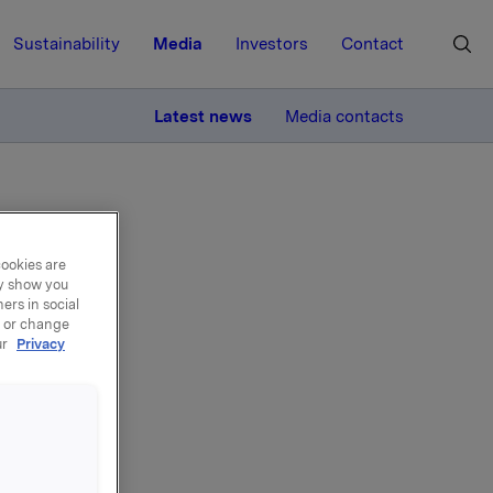
Sustainability
Media
Investors
Contact
MORE
Latest news
Media contacts
cookies are
ay show you
ers in social
, or change
av
ur
Privacy
tal