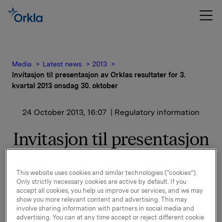
Media
Latest news
2013
Invitasjon til presentasjon av Orklas resultater for 3.
kvartal 2013 onsdag 30. oktober
24 October 2013, 16:07
| Regulatory information
Invitasjon til presentasjon
av Orklas resultater for 3.
kvartal 2013 onsdag 30.
This website uses cookies and similar technologies (“cookies”).
Only strictly necessary cookies are active by default. If you
accept all cookies, you help us improve our services, and we may
oktober
show you more relevant content and advertising. This may
involve sharing information with partners in social media and
advertising. You can at any time accept or reject different cookie