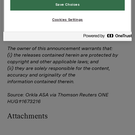
Save Choices
Cookies Settings
--
This announcement is distributed by Thomson
Reuters on behalf of Thomson Reuters clients.
The owner of this announcement warrants that:
(i) the releases contained herein are protected by
copyright and other applicable laws; and
(ii) they are solely responsible for the content,
accuracy and originality of the
information contained therein.
Source: Orkla ASA via Thomson Reuters ONE
HUG#1673216
Attachments