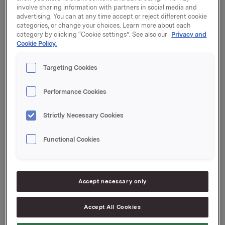
Orkla offentliggjør resultater for 4. kvartal 2012
involve sharing information with partners in social media and
torsdag 7. februar 2013 kl. 07.00. Kvartalsrapporten
advertising. You can at any time accept or reject different cookie
og presentasjonsmaterialet blir samtidig gjort
categories, or change your choices. Learn more about each
tilgjengelig på
www.orkla.no
.
category by clicking “Cookie settings”. See also our
Privacy and
Cookie Policy.
Presentasjon:
Presentasjon av resultatene holdes kl 08.00 i Vika
Targeting Cookies
Atrium Konferansesenter, Munkedamsveien 45, Oslo.
Presentasjonen samt påfølgende Q&A holdes på
Performance Cookies
engelsk og kan sees direkte via webcast på
www.orkla.no. Presentasjonen kan også følges direkte
Strictly Necessary Cookies
på tlf: 21 03 33 95. Pinkode: 29228#.
Orkla ASA
Functional Cookies
Oslo, 25. januar 2013
Kontakt:
Anders Kalleberg, Investor Relations
Accept necessary only
Tlf: 99 04 24 98
Accept All Cookies
Denne opplysningen er informasjonspliktig etter
verdipapirhandelloven §5-12