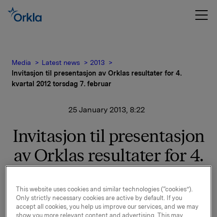
Media
Latest news
2013
Invitasjon til presentasjon av Orklas resultater for 4.
kvartal 2012 torsdag 7. februar
25 January 2013, 8:22
Invitasjon til presentasjon
av Orklas resultater for 4.
kvartal 2012 torsdag 7.
februar
This website uses cookies and similar technologies (“cookies”).
Only strictly necessary cookies are active by default. If you
accept all cookies, you help us improve our services, and we may
show you more relevant content and advertising. This may