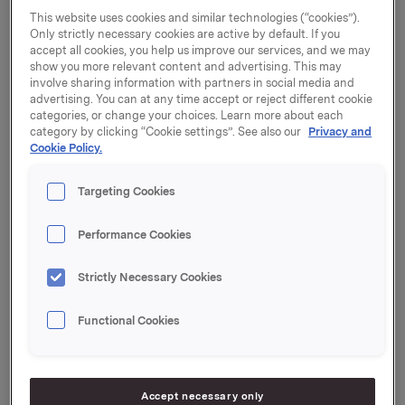
vært adm. direktør i Atria Scandinavia og hatt flere
This website uses cookies and similar technologies (“cookies”).
lederstillinger i Unilever. I perioden 2004-2005 var han
Only strictly necessary cookies are active by default. If you
adm. direktør for Unilever Nordic Home & Personal
accept all cookies, you help us improve our services, and we may
Care. Åberg er markedsøkonom og har høyere studier i
show you more relevant content and advertising. This may
virksomhetsstyring og finans fra IHM Business School
involve sharing information with partners in social media and
advertising. You can at any time accept or reject different cookie
i Stockholm.
categories, or change your choices. Learn more about each
category by clicking “Cookie settings”. See also our
Privacy and
Åberg vil starte i stillingen senest 1. august 2013. Han
Cookie Policy.
blir en del av Orklas konsernledelse og vil rapportere
til Orklas konsernsjef Åge Korsvold.
Targeting Cookies
- Vi gleder oss over at Christer B. Åberg har takket ja
til å lede Orkla Confectionery & Snacks. Med sin lange
Performance Cookies
erfaring innen nordisk og internasjonal
merkevarevirksomhet har han mye å tilføre Orkla, sier
Strictly Necessary Cookies
konsernsjef Åge Korsvold.
Functional Cookies
Orkla kunngjorde ny konsernstruktur 9. januar i år og
opprettet Orkla Confectionery & Snacks som nytt
forretningsområde.
Orkla Confectionery & Snacks er ett av fem
Accept necessary only