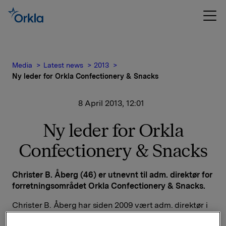
Media
Latest news
2013
Ny leder for Orkla Confectionery & Snacks
8 April 2013, 12:01
Ny leder for Orkla
Confectionery & Snacks
Christer B. Åberg (46) er utnevnt til adm. direktør for
forretningsområdet Orkla Confectionery & Snacks.
Christer B. Åberg har siden 2009 vært adm. direktør i
Arla Foods AB Sverige og Finland. Tidligere har han