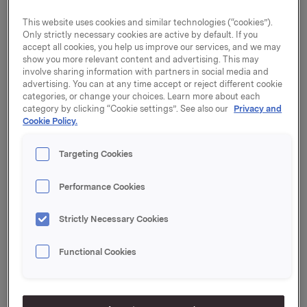
ASA (RIE), jf. børsmelding av 20. august 2012.
This website uses cookies and similar technologies (“cookies”).
Only strictly necessary cookies are active by default. If you
Kjøpesum pr. aksje med tillegg av påløpte renter utgjør
accept all cookies, you help us improve our services, and we may
kr 67,45. Etter kjøpet eier Orkla 90,11 % av aksjene i
show you more relevant content and advertising. This may
RIE.
involve sharing information with partners in social media and
advertising. You can at any time accept or reject different cookie
Selgere av aksjene er AS Atlantis Vest (34.427.090
categories, or change your choices. Learn more about each
category by clicking “Cookie settings”. See also our
Privacy and
aksjer, tilsvarende 44,38 %), Zee Ploeg AS (33.773.290
Cookie Policy.
aksjer, tilsvarende 43,54 %) og Flu AS (1.700.000
aksjer, tilsvarende 2,19 %). Ingen av selgerne eier
Targeting Cookies
aksjer i Rieber & Søn etter gjennomføringen av
transaksjonen. Fritz Rieber, som er styremedlem i de
selgende selskaper, eier ingen aksjer i RIE, men
Performance Cookies
nærstående eier til sammen 1.038 aksjer.
Strictly Necessary Cookies
Orkla vil fremsette et pliktig tilbud til de resterende
aksjonærene i selskapet basert på samme kjøpesum
Functional Cookies
pr. aksje som er betalt til Rieber-familien. Parallelt vil
det bli besluttet å tvangsinnløse
minoritetsaksjonærene, og deretter vil det bli søkt om
at selskapet ikke lenger skal være notert på Oslo Børs.