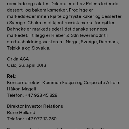
remulade og salater. Delecta er ett av Polens ledende
dessert- og bakemiksmerker. Frödinge er
markedsleder innen kjølte og fryste kaker og desserter
i Sverige. Chaka er et kjent russisk merke for nøtter.
Bähncke er markedsleder i det danske senneps­
markedet. I tillegg er Rieber & Søn leverandør til
storhusholdnings­sektoren i Norge, Sverige, Danmark,
Tsjekkia og Slovakia.
Orkla ASA
Oslo, 26. april 2013
Ref.:
Konserndirektør Kommunikasjon og Corporate Affairs
Håkon Mageli
Telefon: +47 928 45 828
Direktør Investor Relations
Rune Helland
Telefon: +47 977 13 250