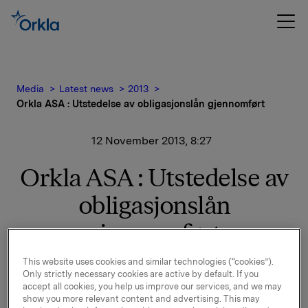
Media
Latest news
2013
Orkla ASA : Utstedelse av obligasjonslån gjennomført
12 November 2013, 8:27
Orkla ASA : Utstedelse av
obligasjonslån
gjennomført
This website uses cookies and similar technologies (“cookies”).
Orkla ASA annonserte i går at selskapet vurderte en
Only strictly necessary cookies are active by default. If you
emisjon i det norske obligasjonsmarkedet gjennom et
accept all cookies, you help us improve our services, and we may
nytt lån med 10-års løpetid og fast rente.
show you more relevant content and advertising. This may