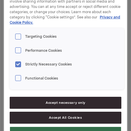
involve sharing information with partners in social media and
Emisjonen er nå gjennomført og NOK 500 mill. ble
advertising. You can at any time accept or reject different cookie
categories, or change your choices. Learn more about each
solgt i markedet. Lånet har en låneramme på NOK
category by clicking “Cookie settings”. See also our
Privacy and
1.500 millioner. 1. transje er emittert med NOK 1.000
Cookie Policy.
millioner, hvorav Orkla selv har beholdt NOK 500
millioner som egenbeholdning. DNB Markets og SEB
Targeting Cookies
har vært tilretteleggere for emisjonen.
Lånet vil bli søkt notert på Oslo Børs.
Performance Cookies
Oslo, 12. november 2013
Strictly Necessary Cookies
Kontaktperson:
Geir Sollie, Finansdirektør
Functional Cookies
Telefon: +47 99 54 27 89
Rune Helland, Direktør Investor Relations
Telefon: +47 97 71 32 50
Accept necessary only
Denne opplysningen er informasjonspliktig etter
Accept All Cookies
verdipapirhandelloven §5-12