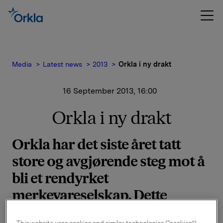
Media
Latest news
2013
Orkla i ny drakt
16 September 2013, 16:00
Orkla i ny drakt
Orkla har det siste året tatt
store og avgjørende steg mot å
bli et rendyrket
merkevareselskap. Dette
gjenspeiles i Orklas nye logo og