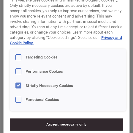
This website uses cookies and similar technologies (“cookies”).
visuelle profil som presenteres
Only strictly necessary cookies are active by default. If you
accept all cookies, you help us improve our services, and we may
i dag.
show you more relevant content and advertising. This may
involve sharing information with partners in social media and
Historien om Orkla startet for over 350 år siden, da
advertising. You can at any time accept or reject different cookie
categories, or change your choices. Learn more about each
selskapet gikk i gang med gruvedrift på Løkken Verk i
category by clicking “Cookie settings”. See also our
Privacy and
Sør-Trøndelag. Gruvedrift var lønnsomt, og Orkla
Cookie Policy.
utviklet seg gjennom årenes løp til å bli et industrielt
holdingselskap. Dagens merkevarevirksomhet kom
Targeting Cookies
inn i Orkla gjennom fusjonen med Borregaard i 1986,
som bl.a. eide Lilleborg og Stabburet.
Performance Cookies
Orkla har det siste året gått fra å være et konglomerat
Strictly Necessary Cookies
til å bli et merkevareselskap. Nå er den strategiske
agendaen å bygge videre på posisjonen som det
Functional Cookies
ledende merkevareselskapet i Norden. Dette ønsker
Orkla å markere i dag ved å lansere ny logo og visuell
profil.
Accept necessary only