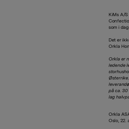
KiMs A/S 
Confectio
som i dag
Det er ik
Orkla Hom
Orkla er 
ledende l
storhushol
Østerrike
leverandø
på ca. 30
lag halvp
Orkla AS
Oslo, 22.