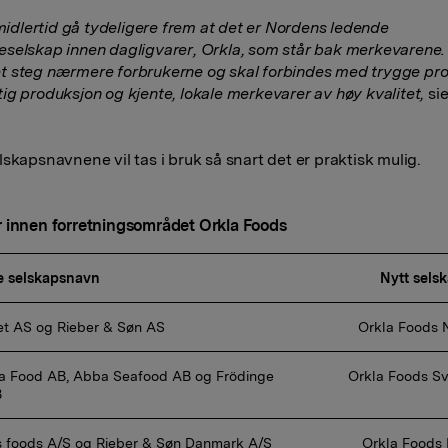
imidlertid gå tydeligere frem at det er Nordens ledende
selskap innen dagligvarer, Orkla, som står bak merkevarene.
 steg nærmere forbrukerne og skal forbindes med trygge pro
ig produksjon og kjente, lokale merkevarer av høy kvalitet,
sie
lskapsnavnene vil tas i bruk så snart det er praktisk mulig.
 innen forretningsområdet Orkla Foods
e selskapsnavn
Nytt sels
et AS og Rieber & Søn AS 
 Orkla Foods 
 Orkla Foods S
 
s foods A/S og Rieber & Søn Danmark A/S 
 Orkla Foods Danmark 