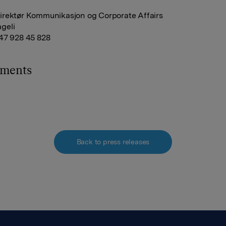
rektør Kommunikasjon og Corporate Affairs
geli
47 928 45 828
hments
Back to press releases