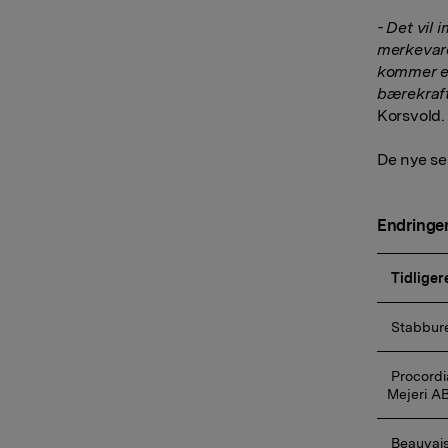
- Det vil 
merkevare
kommer et
bærekraft
Korsvold.
De nye se
Endringer
Tidliger
 Stabbur
 Procordia Food AB, Abba Seafood AB og Frödinge 
Mejeri AB
 Beauvai