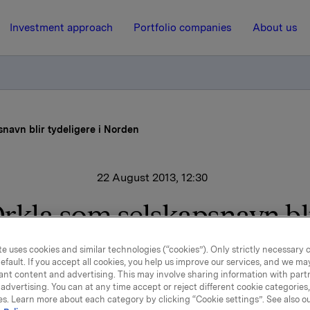
Investment approach
Portfolio companies
About us
navn blir tydeligere i Norden
22 August 2013, 12:30
rkla som selskapsnavn bl
tydeligere i Norden
e uses cookies and similar technologies (“cookies”). Only strictly necessary 
efault. If you accept all cookies, you help us improve our services, and we m
ant content and advertising. This may involve sharing information with partn
advertising. You can at any time accept or reject different cookie categories
lskaper innen matvarer, sjokolade og kjeks i Norden får nå ny
es. Learn more about each category by clicking “Cookie settings”. See also o