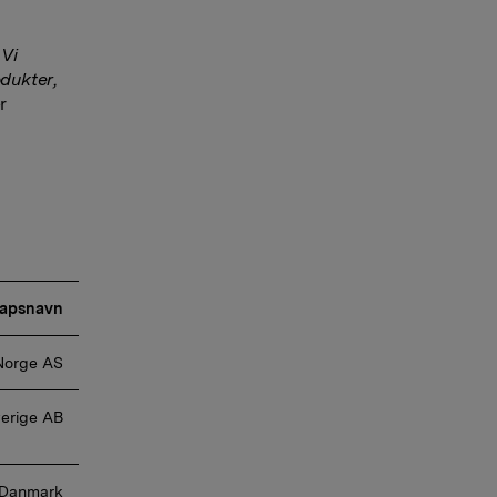
 Vi
dukter,
r
kapsnavn
Norge AS 
verige AB 