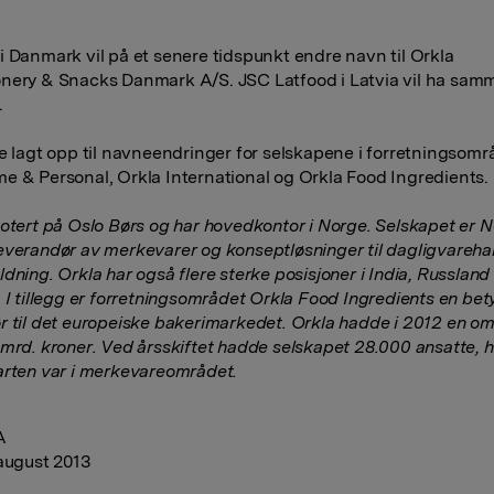
i Danmark vil på et senere tidspunkt endre navn til Orkla
nery & Snacks Danmark A/S. JSC Latfood i Latvia vil ha sam
.
ke lagt opp til navneendringer for selskapene i forretningsom
e & Personal, Orkla International og Orkla Food Ingredients.
notert på Oslo Børs og har hovedkontor i Norge. Selskapet er 
everandør av merkevarer og konseptløsninger til dagligvareha
dning. Orkla har også flere sterke posisjoner i India, Russland
. I tillegg er forretningsområdet Orkla Food Ingredients en bet
r til det europeiske bakerimarkedet. Orkla hadde i
2012 en om
 mrd. kroner. Ved årsskiftet hadde selskapet 28.000 ansatte,
arten var i merkevareområdet.
A
 august 2013