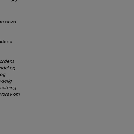
Ab 
me navn
rådene
Nordens
ndel og
 og
ydelig
setning
 hvorav om