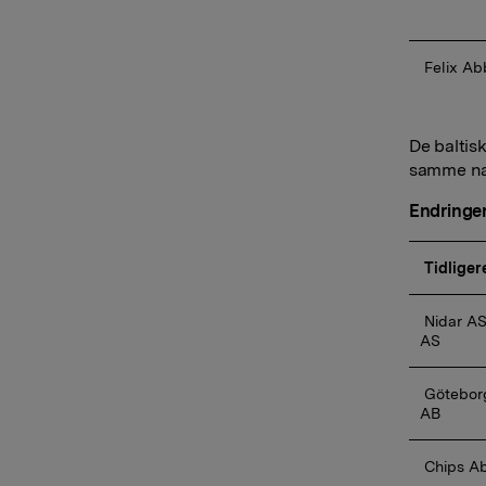
 Felix A
De baltisk
samme na
Endringer
Tidliger
 Nidar AS, KiMs Norge AS og Sætre 
AS 
 Göteborgs Kex AB og OLW Sverige 
AB 
 Chips A