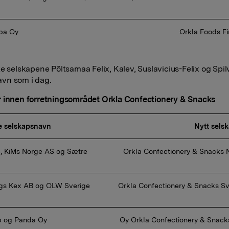
bba Oy 
 Orkla Foods F
e selskapene Põltsamaa Felix, Kalev, Suslavicius-Felix og Spilv
vn som i dag.
 innen forretningsområdet Orkla Confectionery & Snacks
e selskapsnavn
Nytt sels
 Orkla Confectionery & Snacks 
 Orkla Confectionery & Snacks Sv
b og Panda Oy 
 Oy Orkla Confectionery & Snacks Finland 