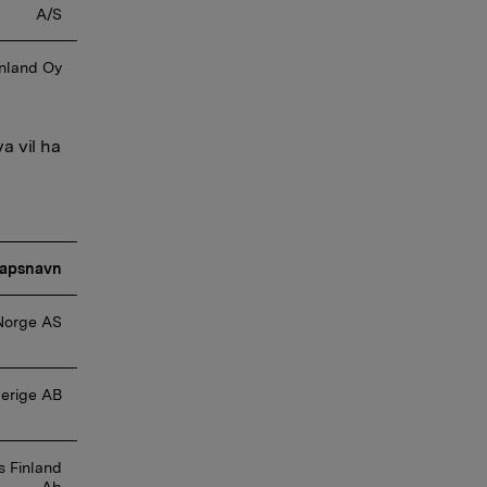
A/S 
inland Oy 
a vil ha
kapsnavn
Norge AS 
erige AB 