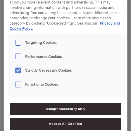
lovpålagte krav til årsregnskap og årsberetning, og
show you more relevant content and advertising. This may
involve sharing information with partners in social media and
kan bestilles på Orklas nettsider.
advertising. You can at any time accept or reject different cookie
categories, or change your choices. Learn more about each
I tillegg offentliggjør Orkla en bærekraftsrapport som
category by clicking “Cookie settings”. See also our
Privacy and
beskriver Orklas arbeid med mattrygghet, ernæring
Cookie Policy.
og helse, miljø, ansvarlige innkjøp og andre
bærekraftstemaer av betydning for konsernets
Targeting Cookies
virksomhet. Se www.orkla.no.
Performance Cookies
Orkla ASA
Oslo, 27. mars 2013
Strictly Necessary Cookies
Kontaktpersoner:
Functional Cookies
Håkon Mageli, Konserndirektør Kommunikasjon og
Corporate Affairs
Tlf: 928 45 828
Accept necessary only
Rune Helland, Direktør Investor Relations
Tlf: 977 13 250
Accept All Cookies
Denne opplysningen er informasjonspliktig etter