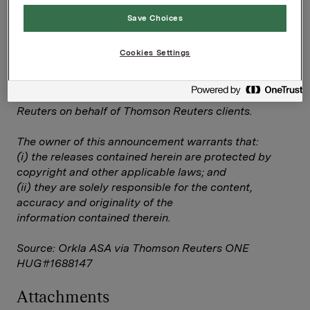
verdipapirhandelloven §5-12
Save Choices
Orklas aarsrapport 2012
Cookies Settings
--
This announcement is distributed by Thomson
Reuters on behalf of Thomson Reuters clients.
The owner of this announcement warrants that:
(i) the releases contained herein are protected by
copyright and other applicable laws; and
(ii) they are solely responsible for the content,
accuracy and originality of the
information contained therein.
Source: Orkla ASA via Thomson Reuters ONE
HUG#1688147
Attachments