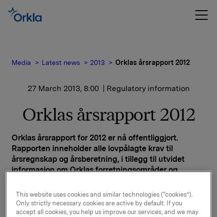
Media
Latest news
2013
Orklas årsrapport 2012
27 March 2013, 8:00
| Regulatory information
Orklas årsrapport 2012
Orklas årsrapport for 2012 er nå offentliggjort.
Rapporten inneholder alle lovpålagte krav til
årsregnskap og årsberetning, i tillegg til utvidet
informasjon om Orklas forretningsområder og
verdiskaping i Orkla. En pdf-versjon av hele
årsrapporten følger vedlagt.
This website uses cookies and similar technologies (“cookies”).
Only strictly necessary cookies are active by default. If you
Orklas trykte årsrapport 2012 inneholder kun
accept all cookies, you help us improve our services, and we may