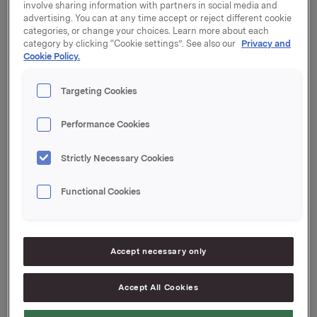
Orkla offentliggjør resultater for 1. kvartal 2013
involve sharing information with partners in social media and
torsdag 2. mai 2013 kl. 07.00. Kvartalsrapporten og
advertising. You can at any time accept or reject different cookie
presentasjonsmaterialet blir samtidig gjort
categories, or change your choices. Learn more about each
category by clicking “Cookie settings”. See also our
Privacy and
tilgjengelig på
www.orkla.no
.
Cookie Policy.
Presentasjon av resultatene holdes kl 08.00 i Vika
Atrium Konferansesenter, Munkedamsveien 45, Oslo.
Targeting Cookies
Presentasjonen samt påfølgende Q&A holdes på
engelsk og kan sees direkte via webcast på
Performance Cookies
www.orkla.no. Presentasjonen kan også følges direkte
på tlf: 21 03 33 95. Pinkode: 29228#.
Strictly Necessary Cookies
Orkla ASA
Functional Cookies
Oslo, 30. april 2013
Kontakt:
Anders Kalleberg, Investor Relations
Tlf: 99 04 24 98
Accept necessary only
Accept All Cookies