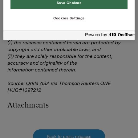
Save Choices
--
This announcement is distributed by Thomson
Cookies Settings
Reuters on behalf of Thomson Reuters clients.
The owner of this announcement warrants that:
(i) the releases contained herein are protected by
copyright and other applicable laws; and
(ii) they are solely responsible for the content,
accuracy and originality of the
information contained therein.
Source: Orkla ASA via Thomson Reuters ONE
HUG#1697212
Attachments
Back to press releases