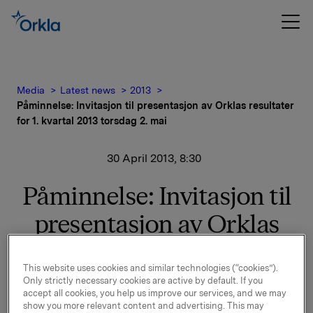
Media
Latest news
2013
Påminnelse: Invitasjon til presentasjon av Orklas resultater
for 1. kvartal 2013 torsdag 2. mai
30 April 2013, 8:30
Påminnelse: Invitasjon til
presentasjon av Orklas
resultater for 1. kvartal
This website uses cookies and similar technologies (“cookies”).
2013 torsdag 2. mai
Only strictly necessary cookies are active by default. If you
accept all cookies, you help us improve our services, and we may
show you more relevant content and advertising. This may