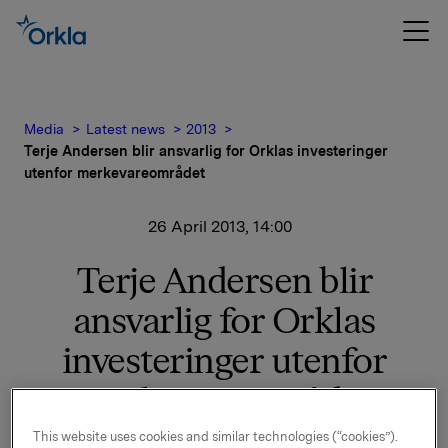
Media
Latest news
2013
Terje Andersen blir ansvarlig for Orklas investeringer
utenfor merkevareområdet
26 April 2013, 14:00
Terje Andersen blir
ansvarlig for Orklas
investeringer utenfor
merkevareområdet
This website uses cookies and similar technologies (“cookies”).