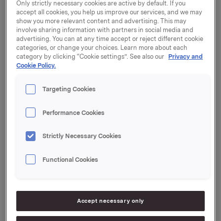
Only strictly necessary cookies are active by default. If you
Terje Andersen (55) blir CEO og leder for Orkla
accept all cookies, you help us improve our services, and we may
Investments, som etableres som eget ansvarsområde i
show you more relevant content and advertising. This may
Orkla ASA.
involve sharing information with partners in social media and
advertising. You can at any time accept or reject different cookie
categories, or change your choices. Learn more about each
Hensikten med Orkla Investments er å ivareta Orklas
category by clicking “Cookie settings”. See also our
Privacy and
eierinteresser utenfor merkevareområdet på en best
Cookie Policy.
mulig måte. Orkla er i en endringsfase mot et
rendyrket, nordisk forankret merkevareselskap.
Targeting Cookies
Konsernet har imidlertid betydelige finansielle og
industrielle aktiva utenfor merkevarevirksomheten.
Performance Cookies
Dette krever aktiv oppfølging for å ivareta Orklas
eierinteresser, bidra til underliggende verdiutvikling og
sikre optimal verdirealisering i tråd med konsernets
Strictly Necessary Cookies
strategi.
Functional Cookies
- Dette er en viktig organisasjonsendring, som sikrer at
vi har tilstrekkelig kompetanse og kapasitet til å følge
opp investeringer utenfor merkevareområdet. Det er
gledelig at Terje, med sin lange og solide erfaring fra
Accept necessary only
Orkla, har takket ja til å lede Orkla Investments, sier
konsernsjef Åge Korsvold i Orkla.