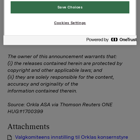
Save Choices
Valgkomiteens innstilling til Orklas konsernstyre
Cookies Settings
--
This announcement is distributed by Thomson
Reuters on behalf of Thomson Reuters clients.
The owner of this announcement warrants that:
(i) the releases contained herein are protected by
copyright and other applicable laws; and
(ii) they are solely responsible for the content,
accuracy and originality of the
information contained therein.
Source: Orkla ASA via Thomson Reuters ONE
HUG#1700399
Attachments
Valgkomiteens innstilling til Orklas konsernstyre