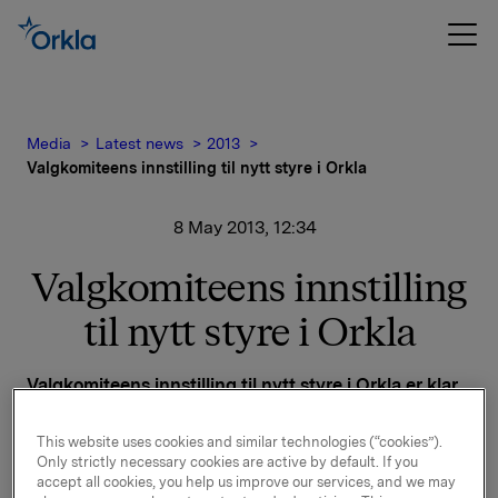
Media
Latest news
2013
Valgkomiteens innstilling til nytt styre i Orkla
8 May 2013, 12:34
Valgkomiteens innstilling
til nytt styre i Orkla
Valgkomiteens innstilling til nytt styre i Orkla er klar.
Valget skal gjennomføres på bedriftsforsamlingens
møte den 21. mai 2013.
This website uses cookies and similar technologies (“cookies”).
Only strictly necessary cookies are active by default. If you
Valgkomiteen innstiller på gjenvalg av
accept all cookies, you help us improve our services, and we may