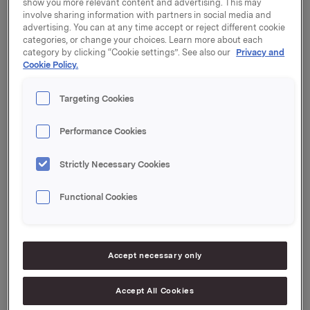
show you more relevant content and advertising. This may
styremedlemmene Stein Erik Hagen, Peter Ruzicka,
involve sharing information with partners in social media and
Jesper Ovesen, Jo Lunder og Grace Reksten
advertising. You can at any time accept or reject different cookie
Skaugen.
categories, or change your choices. Learn more about each
category by clicking “Cookie settings”. See also our
Privacy and
Cookie Policy.
Bjørg Ven og Barbara M. Thoralfsson har meddelt
valgkomiteen at de ikke stiller til gjenvalg.
Ingrid Jonasson Blank og Lisbeth Valther Pallesen er
Targeting Cookies
innstilt som nye styremedlemmer i Orkla.
Performance Cookies
Valgkomiteen innstiller på gjenvalg av Stein Erik
Hagen som styreleder og på valg av Grace Reksten
Strictly Necessary Cookies
Skaugen som ny nestleder i styret.
Functional Cookies
Orkla ASA
Oslo, 8. mai 2013
Ref.:
Accept necessary only
Idar Kreutzer, leder av valgkomiteen
Mobil: 934 03 808
Accept All Cookies