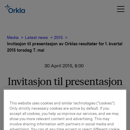
Media
Latest news
2015
Invitasjon til presentasjon av Orklas resultater for 1. kvartal
2015 torsdag 7. mai
30 April 2015, 8:00
Invitasjon til presentasjon
av Orklas resultater for 1.
kvartal 2015 torsdag 7.
This website uses cookies and similar technologies (“cookies”).
Only strictly necessary cookies are active by default. If you
mai
accept all cookies, you help us improve our services, and we may
show you more relevant content and advertising. This may
involve sharing information with partners in social media and
advertising. You can at any time accept or reject different cookie