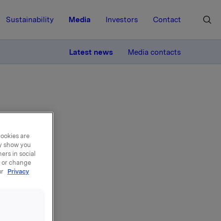
Sustainability
Media
Investors
Contact
MORE
Latest news
Media contacts
cookies are
ay show you
klas
ers in social
, or change
2015
ur
Privacy