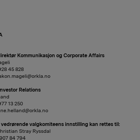
A
irektør Kommunikasjon og Corporate Affairs
geli
 928 45 828
akon.mageli@orkla.no
Investor Relations
land
 977 13 250
une.helland@orkla.no
vedrørende valgkomiteens innstilling kan rettes til:
ristian Stray Ryssdal
7 907 84 794