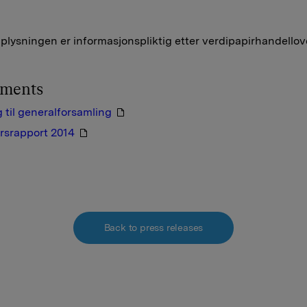
lysningen er informasjonspliktig etter verdipapirhandellov
hments
g til generalforsamling
rsrapport 2014
Back to press releases