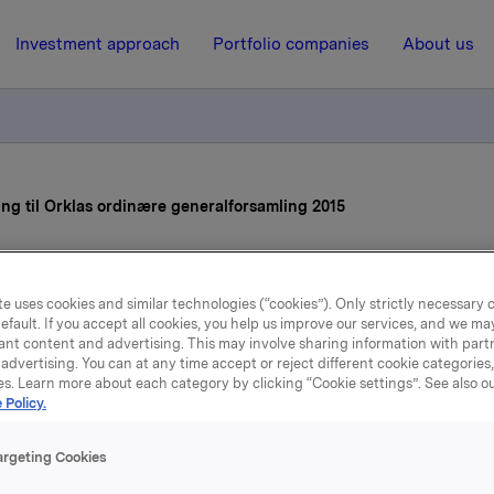
Investment approach
Portfolio companies
About us
ing til Orklas ordinære generalforsamling 2015
26 March 2015, 8:00
| Regulatory information
e uses cookies and similar technologies (“cookies”). Only strictly necessary 
efault. If you accept all cookies, you help us improve our services, and we m
la ASA: Innkalling til Or
ant content and advertising. This may involve sharing information with partn
advertising. You can at any time accept or reject different cookie categories
inære generalforsamling 
es. Learn more about each category by clicking “Cookie settings”. See also o
 Policy.
eneralforsamling i Orkla ASA avholdes i Ingeniørenes Hus,
argeting Cookies
ens gate 17, Oslo, torsdag 16. april 2015 kl. 15.00.