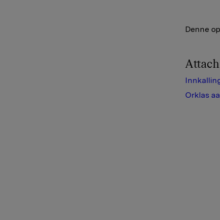
Denne opp
Attac
Innkallin
Orklas aa