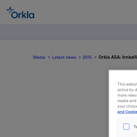
Media
Latest news
2015
Orkla ASA: Innkall
This websit
active by d
Ork
more relev
media and 
ord
your choic
and Cookie
Ordinær g
T
Kronprins