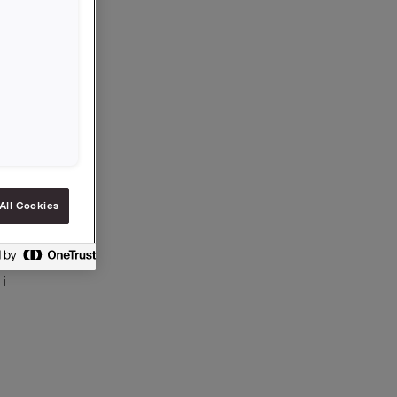
kan
All Cookies
, og kan
i