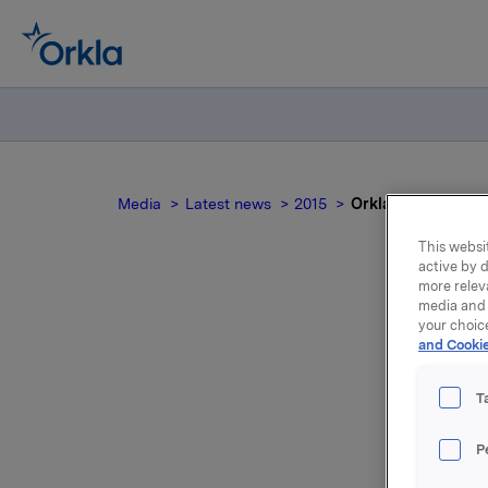
Media
Latest news
2015
Orkla ASA: Invitasj
This websit
active by d
more relev
media and 
your choic
and Cookie
pre
T
f
P