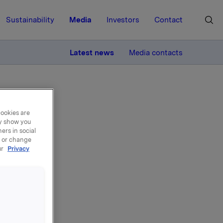
Sustainability
Media
Investors
Contact
MORE
Latest news
Media contacts
30. oktober
cookies are
ay show you
ers in social
, or change
ur
Privacy
ater
0.