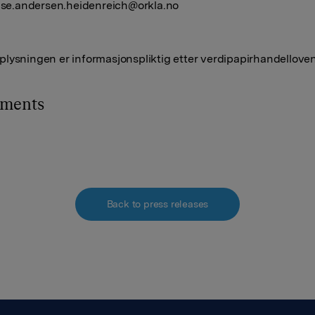
ise.andersen.heidenreich@orkla.no
lysningen er informasjonspliktig etter verdipapirhandelloven
hments
Back to press releases