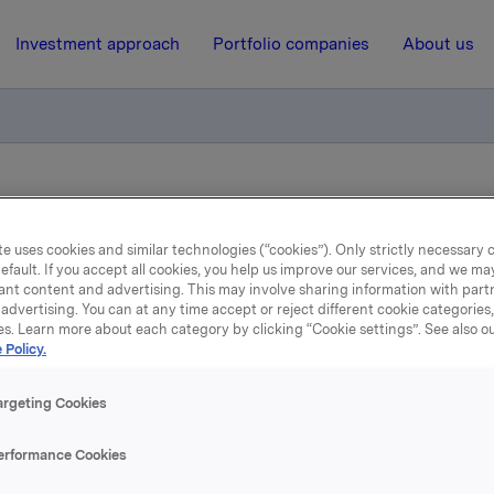
Investment approach
Portfolio companies
About us
on til presentasjon av Orklas resultater for 3. kvartal 2015 fredag 
e uses cookies and similar technologies (“cookies”). Only strictly necessary 
efault. If you accept all cookies, you help us improve our services, and we m
16 October 2015, 8:00
| Regulatory information
ant content and advertising. This may involve sharing information with partn
advertising. You can at any time accept or reject different cookie categories
Orkla ASA: Invitasjon til
es. Learn more about each category by clicking “Cookie settings”. See also o
 Policy.
sentasjon av Orklas result
argeting Cookies
or 3. kvartal 2015 fredag 3
erformance Cookies
oktober