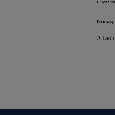
E-post:
el
Denne opp
Attac