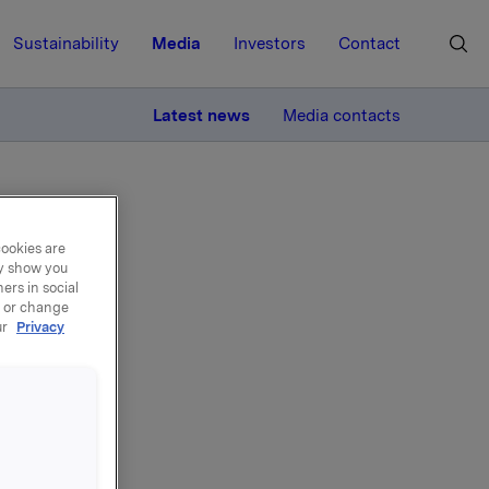
Sustainability
Media
Investors
Contact
MORE
Latest news
Media contacts
cookies are
ay show you
ers in social
, or change
ing
ur
Privacy
as