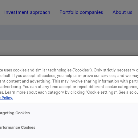
Investment approach
Portfolio companies
About us
rt melding vedr. styrets vedtak til Orklas generalforsamling
e uses cookies and similar technologies (“cookies”). Only strictly necessary 
efault. If you accept all cookies, you help us improve our services, and we m
5 February 2015, 16:03
| Regulatory information
ant content and advertising. This may involve sharing information with partn
advertising. You can at any time accept or reject different cookie categories
kla ASA: Korrigert meld
es. Learn more about each category by clicking “Cookie settings”. See also o
 Policy.
edr. styrets vedtak til Orkl
argeting Cookies
generalforsamling
erformance Cookies