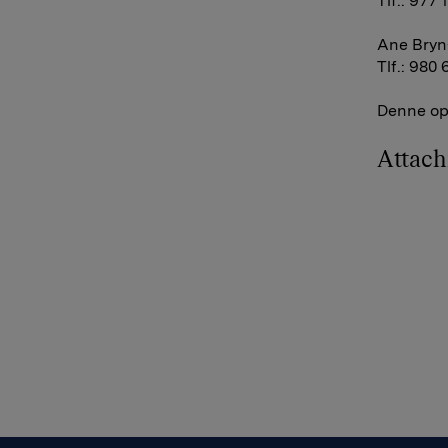
Tlf.: 977 
Ane Bryn
Tlf.: 980 
Denne opp
Attac