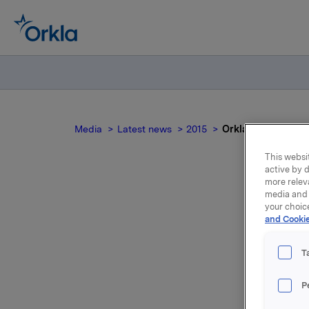
Media
Latest news
2015
Orkla ASA: Korrige
This websit
active by d
more relev
media and 
Or
your choic
and Cookie
v
T
P