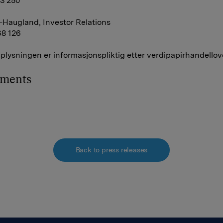
13 250
-Haugland, Investor Relations
68 126
lysningen er informasjonspliktig etter verdipapirhandellov
hments
Back to press releases