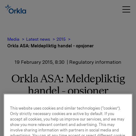
Media
Latest news
2015
Orkla ASA: Meldepliktig handel - opsjoner
19 February 2015, 8:30
| Regulatory information
Orkla ASA: Meldepliktig
handel - opsjoner
Orkla innløste 18. februar, under sitt tidligere
This website uses cookies and similar technologies (“cookies”).
opsjonsprogram for ledere, 100.000 opsjoner i Orkla-
Only strictly necessary cookies are active by default. If you
aksjer.
accept all cookies, you help us improve our services, and we may
show you more relevant content and advertising. This may
involve sharing information with partners in social media and
60.000 opsjoner ble innløst til innløsningskurs 38,88
advertising. You can at any time accept or reject different cookie