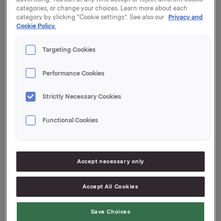
kroner pr. aksje, og 40.000 opsjoner ble innløst til
categories, or change your choices. Learn more about each
39,86 kroner pr. aksje.
category by clicking “Cookie settings”. See also our
Privacy and
Cookie Policy.
Samlet antall utstedte opsjoner i forbindelse med
Orklas tidligere opsjonsprogram for ledere etter disse
Targeting Cookies
transaksjonene er 5.998.000. Orkla eier 737.903 egne
aksjer.
Performance Cookies
Orkla ASA,
Strictly Necessary Cookies
Oslo, 19. februar 2015
Functional Cookies
Ref.:
Orkla ASA
Accept necessary only
Direktør Investor Relations
Accept All Cookies
Rune Helland
Tlf.: +47 977 13 250
Save Choices