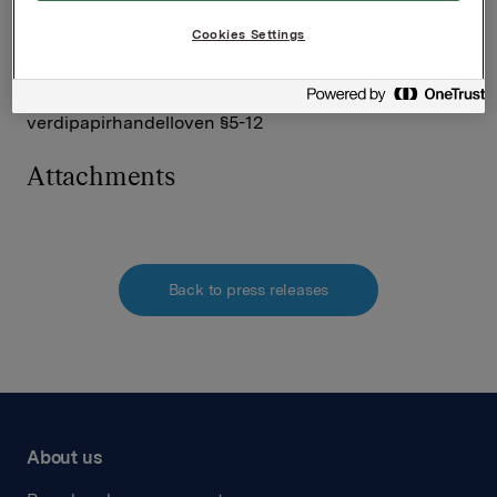
Investor Relations
Ane Bryn-Haugland
Cookies Settings
Tlf.: 980 68 126
Denne opplysningen er informasjonspliktig etter
verdipapirhandelloven §5-12
Attachments
Back to press releases
About us