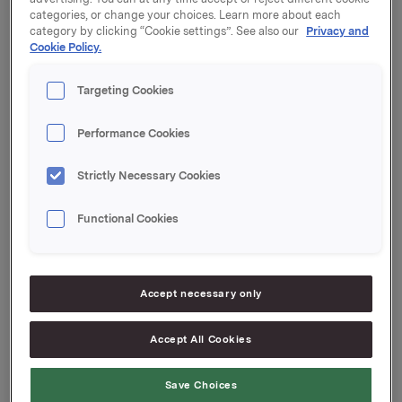
kroner pr. aksje, og 30.000 opsjoner ble innløst til
categories, or change your choices. Learn more about each
innløsningskurs 45,03 kroner pr. aksje.
category by clicking “Cookie settings”. See also our
Privacy and
Cookie Policy.
Samlet antall utstedte opsjoner i forbindelse med
Orklas tidligere opsjonsprogram for ledere etter disse
Targeting Cookies
transaksjonene er 5.303.000. Orkla eier 137.903 egne
aksjer.
Performance Cookies
Orkla ASA,
Strictly Necessary Cookies
Oslo, 6. mars 2015
Functional Cookies
Ref.:
Orkla ASA
Accept necessary only
Direktør Investor Relations
Accept All Cookies
Rune Helland
Tlf.: +47 977 13 250
Save Choices