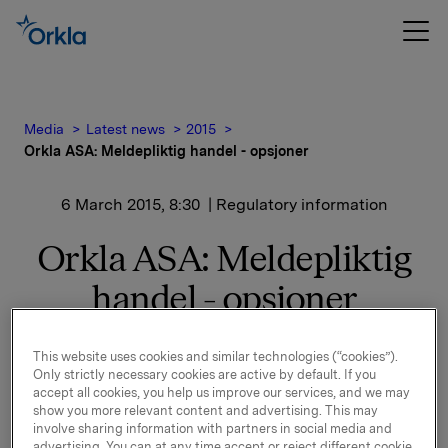
Media
Latest news
2015
Orkla ASA: Meldepliktig handel - opsjoner
6 March 2015, 8:30
| Regulatory information
Orkla ASA: Meldepliktig
handel - opsjoner
Orkla innløste 5. mars, under sitt tidligere
This website uses cookies and similar technologies (“cookies”).
opsjonsprogram for ledere, 50.000 opsjoner i Orkla-
Only strictly necessary cookies are active by default. If you
aksjer.
accept all cookies, you help us improve our services, and we may
show you more relevant content and advertising. This may
involve sharing information with partners in social media and
20.000 opsjoner ble innløst til innløsningskurs 38,88
advertising. You can at any time accept or reject different cookie