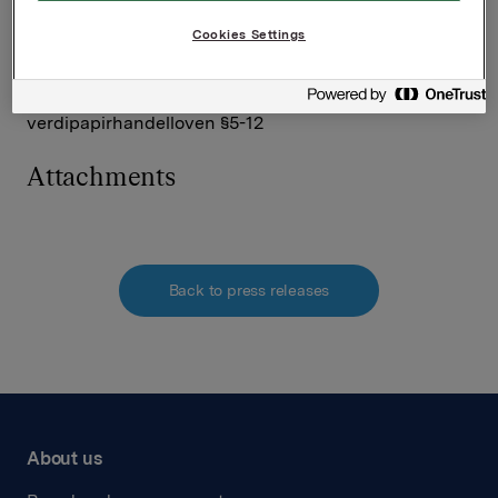
Investor Relations
Elise Heidenreich
Cookies Settings
Tlf.: +47 951 41 147
Denne opplysningen er informasjonspliktig etter
verdipapirhandelloven §5-12
Attachments
Back to press releases
About us