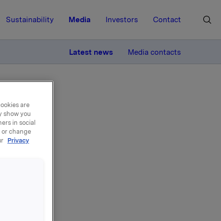
Sustainability
Media
Investors
Contact
MORE
Latest news
Media contacts
cookies are
ay show you
ers in social
, or change
ur
Privacy
el -
re, 80.000