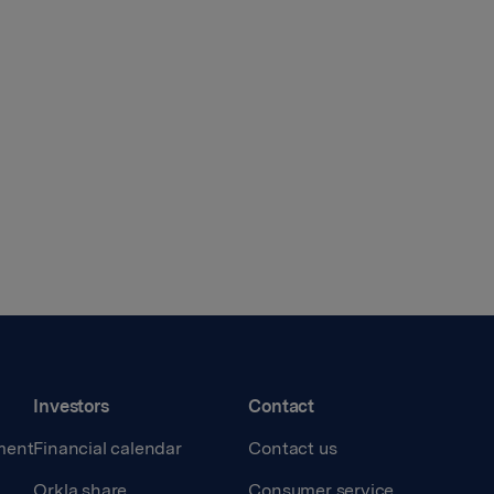
Investors
Contact
ment
Financial calendar
Contact us
Orkla share
Consumer service