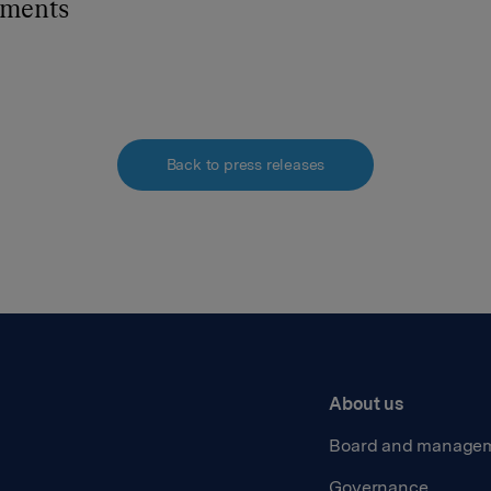
hments
Back to press releases
About us
Board and manage
Governance