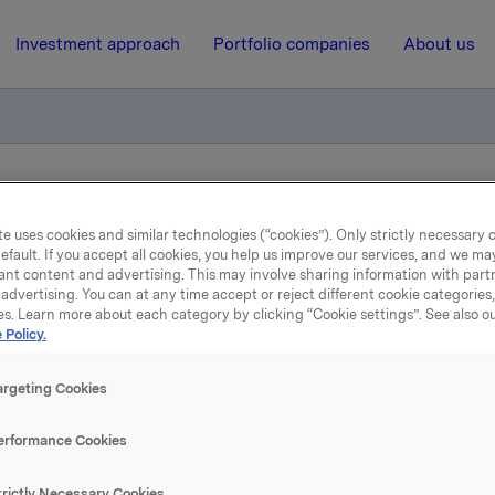
Investment approach
Portfolio companies
About us
iktig handel - opsjoner
e uses cookies and similar technologies (“cookies”). Only strictly necessary 
efault. If you accept all cookies, you help us improve our services, and we m
ant content and advertising. This may involve sharing information with partn
6 November 2015, 8:00
| Regulatory information
advertising. You can at any time accept or reject different cookie categories
es. Learn more about each category by clicking “Cookie settings”. See also o
la ASA: Meldepliktig hand
 Policy.
opsjoner
argeting Cookies
erformance Cookies
løste 5. november, under sitt tidligere opsjonsprogram for lede
trictly Necessary Cookies