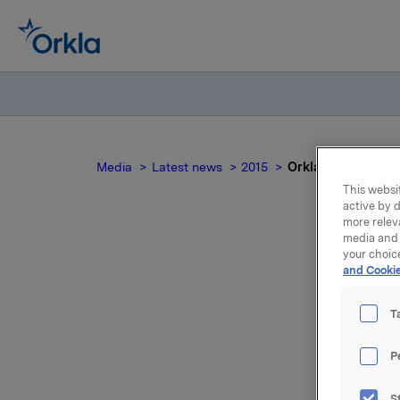
Media
Latest news
2015
Orkla ASA: Meldepl
This websit
active by d
more relev
media and 
your choic
Ork
and Cookie
T
P
Orkla inn
S