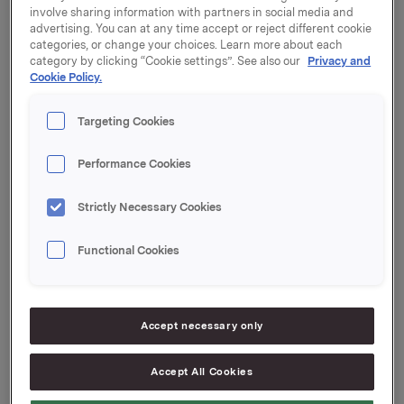
Alle forslag på agendaen ble vedtatt, jf. innkalling
involve sharing information with partners in social media and
sendt i melding til Oslo Børs 26. mars 2015.
advertising. You can at any time accept or reject different cookie
categories, or change your choices. Learn more about each
category by clicking “Cookie settings”. See also our
Privacy and
Generalforsamlingen vedtok styrets forslag til
Cookie Policy.
aksjeutbytte for 2014 med kroner 2,50 per aksje.
Utbyttet vil bli utbetalt 28. april 2015 til aksjeeiere pr.
Targeting Cookies
generalforsamlingsdato.
Protokollen fra generalforsamlingen er vedlagt og
Performance Cookies
tilgjengelig på www.orkla.no.
Strictly Necessary Cookies
Orkla ASA
Functional Cookies
Oslo, 16. april 2015
Ref.:
Accept necessary only
Orkla ASA
Accept All Cookies
Direktør Investor Relations