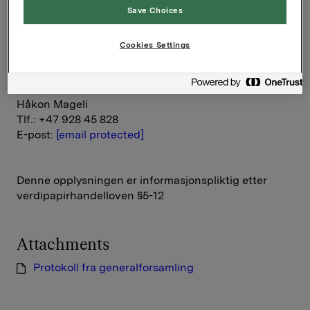
Save Choices
Rune Helland
Tlf.: +47 977 13 250
E-post:
[email protected]
Cookies Settings
Konserndirektør Kommunikasjon og Corporate
Affairs
Håkon Mageli
Tlf.: +47 928 45 828
E-post:
[email protected]
Denne opplysningen er informasjonspliktig etter
verdipapirhandelloven §5-12
Attachments
Protokoll fra generalforsamling