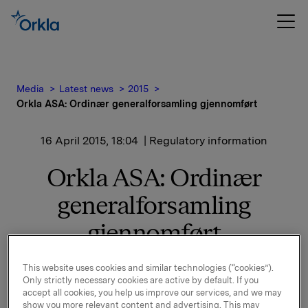
Media
Latest news
2015
Orkla ASA: Ordinær generalforsamling gjennomført
16 April 2015, 18:04
| Regulatory information
Orkla ASA: Ordinær
generalforsamling
gjennomført
Orkla gjennomførte ordinær generalforsamling i dag,
This website uses cookies and similar technologies (“cookies”).
16. april 2015, i Oslo.
Only strictly necessary cookies are active by default. If you
accept all cookies, you help us improve our services, and we may
show you more relevant content and advertising. This may